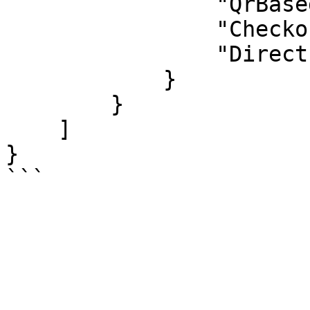
                "QrBased": true,

                "CheckoutBased": true,

                "DirectPayBased": true

            }

        }

    ]

}
