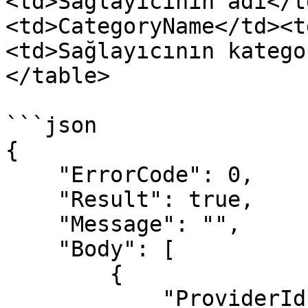
<td>Sağlayıcının adı</t
<td>CategoryName</td><t
<td>Sağlayıcının katego
</table>

```json

{

    "ErrorCode": 0,

    "Result": true,

    "Message": "",

    "Body": [

        {

            "ProviderId": 1,
