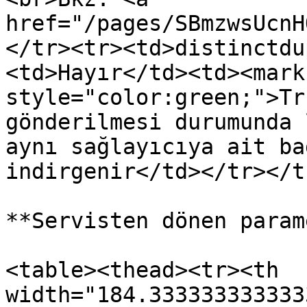
href="/pages/SBmzwsUcnH
</tr><tr><td>distinctdu
<td>Hayır</td><td><mark 
style="color:green;">Tr
gönderilmesi durumunda 
aynı sağlayıcıya ait ba
indirgenir</td></tr></t
**Servisten dönen param
<table><thead><tr><th 
width="184.333333333333