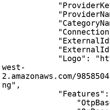
            "ProviderKey": "ProviderKey",

            "ProviderName": "ProviderName",

            "CategoryName": "Cüzdan",

            "ConnectionId": 62,

            "ExternalIdSupport": false,

            "ExternalId": "",

            "Logo": "https://itspaywall.s3.eu-
west-
2.amazonaws.com/9858504
ng",

            "Features": {

                "OtpBased": true,
