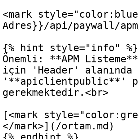
<mark style="color:blue
Adres}}/api/paywall/apm
{% hint style="info" %}

Önemli: **APM Listeme**
için 'Header' alanında 
'**apiclientpublic**' p
gerekmektedir.<br>

[<mark style="color:gre
</mark>](/ortam.md)

{% endhint %}
