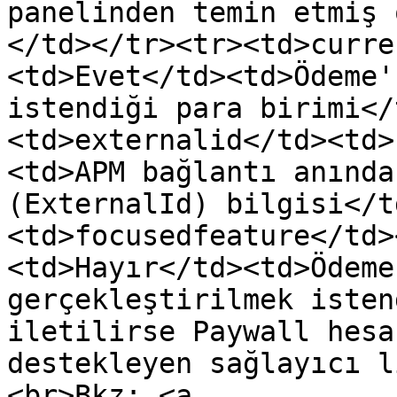
panelinden temin etmiş 
</td></tr><tr><td>curre
<td>Evet</td><td>Ödeme'
istendiği para birimi</
<td>externalid</td><td>
<td>APM bağlantı anında
(ExternalId) bilgisi</t
<td>focusedfeature</td>
<td>Hayır</td><td>Ödeme
gerçekleştirilmek isten
iletilirse Paywall hesa
destekleyen sağlayıcı l
<br>Bkz: <a 