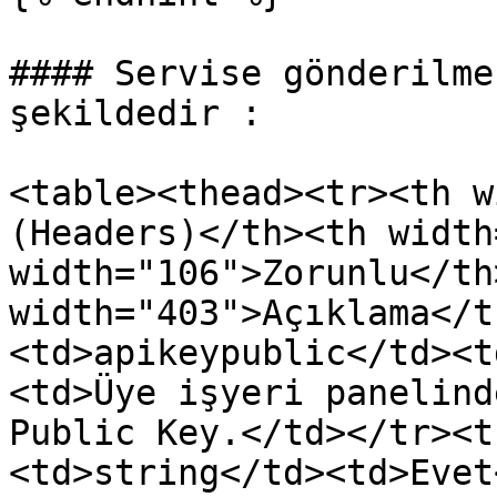
#### Servise gönderilme
şekildedir :

<table><thead><tr><th w
(Headers)</th><th width
width="106">Zorunlu</th>
width="403">Açıklama</t
<td>apikeypublic</td><t
<td>Üye işyeri panelind
Public Key.</td></tr><t
<td>string</td><td>Evet