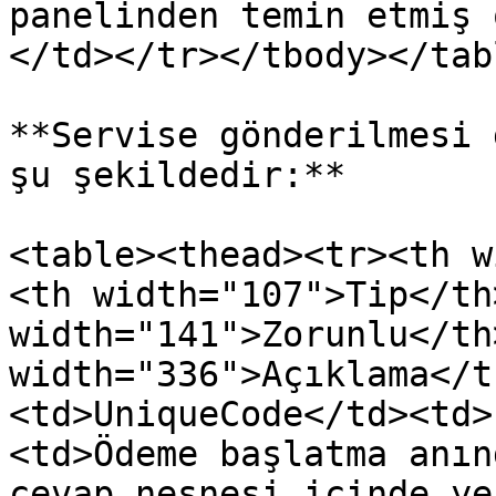
panelinden temin etmiş 
</td></tr></tbody></tabl
**Servise gönderilmesi 
şu şekildedir:**

<table><thead><tr><th w
<th width="107">Tip</th>
width="141">Zorunlu</th>
width="336">Açıklama</t
<td>UniqueCode</td><td>
<td>Ödeme başlatma anın
cevap nesnesi içinde ye