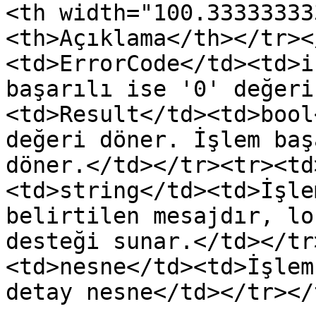
<th width="100.33333333
<th>Açıklama</th></tr><
<td>ErrorCode</td><td>i
başarılı ise '0' değeri
<td>Result</td><td>bool
değeri döner. İşlem baş
döner.</td></tr><tr><td
<td>string</td><td>İşle
belirtilen mesajdır, lo
desteği sunar.</td></tr
<td>nesne</td><td>İşlem
detay nesne</td></tr></