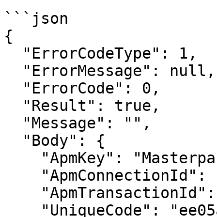
```json

{

  "ErrorCodeType": 1,

  "ErrorMessage": null,

  "ErrorCode": 0,

  "Result": true,

  "Message": "",

  "Body": {

    "ApmKey": "Masterpass_IFrame",

    "ApmConnectionId": 1234,

    "ApmTransactionId": 12345,

    "UniqueCode": "ee05a111-652e-43c5-bb2b-