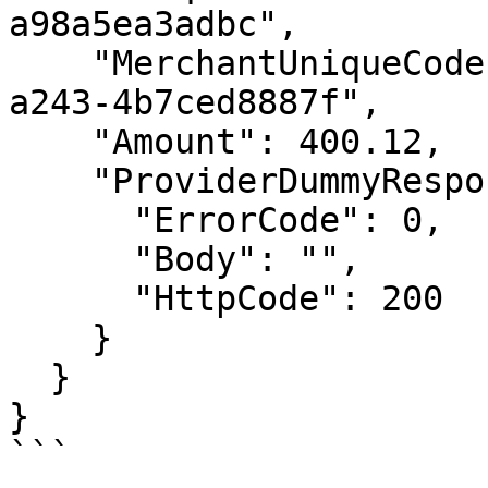
a98a5ea3adbc",

    "MerchantUniqueCode": "441b3aa2-95f2-4bdd-
a243-4b7ced8887f",

    "Amount": 400.12,

    "ProviderDummyResponse": {

      "ErrorCode": 0,

      "Body": "",

      "HttpCode": 200

    }

  }

}
