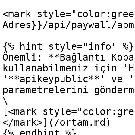
<mark style="color:gree
Adres}}/api/paywall/apm
{% hint style="info" %}

Önemli: **Bağlantı Kopa
kullanabilmeniz için 'H
'**apikeypublic**' ve '
parametrelerini gönderm
\

[<mark style="color:gre
</mark>](/ortam.md)

{% endhint %}
