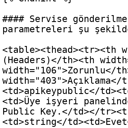
#### Servise gönderilme
parametreleri şu şekild
<table><thead><tr><th w
(Headers)</th><th width
width="106">Zorunlu</th>
width="403">Açıklama</t
<td>apikeypublic</td><t
<td>Üye işyeri panelind
Public Key.</td></tr><t
<td>string</td><td>Evet