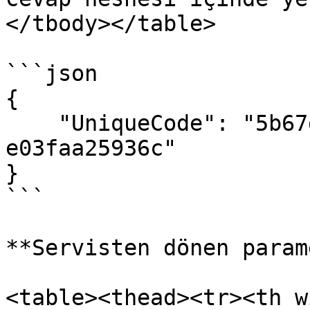
</tbody></table>

```json

{

    "UniqueCode": "5b67dcde-dcaa-472e-9df9-
e03faa25936c"

}

```

**Servisten dönen param
<table><thead><tr><th w