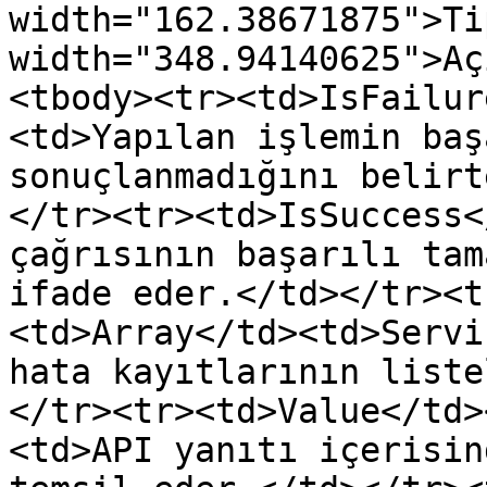
width="162.38671875">Ti
width="348.94140625">Aç
<tbody><tr><td>IsFailur
<td>Yapılan işlemin baş
sonuçlanmadığını belirt
</tr><tr><td>IsSuccess<
çağrısının başarılı tam
ifade eder.</td></tr><t
<td>Array</td><td>Servi
hata kayıtlarının liste
</tr><tr><td>Value</td>
<td>API yanıtı içerisin