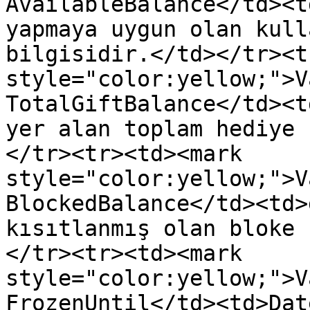
AvailableBalance</td><t
yapmaya uygun olan kull
bilgisidir.</td></tr><t
style="color:yellow;">V
TotalGiftBalance</td><t
yer alan toplam hediye 
</tr><tr><td><mark 
style="color:yellow;">V
BlockedBalance</td><td>
kısıtlanmış olan bloke 
</tr><tr><td><mark 
style="color:yellow;">V
FrozenUntil</td><td>Dat