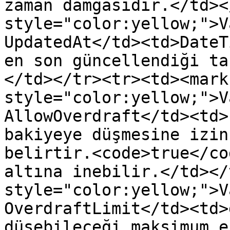
zaman damgasıdır.</td><
style="color:yellow;">Va
UpdatedAt</td><td>DateT
en son güncellendiği ta
</td></tr><tr><td><mark 
style="color:yellow;">V
AllowOverdraft</td><td>
bakiyeye düşmesine izin
belirtir.<code>true</co
altına inebilir.</td></
style="color:yellow;">V
OverdraftLimit</td><td>
düşebileceği maksimum e