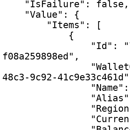
    "IsFailure": false,

    "Value": {

        "Items": [

            {

                "Id": "7883fb19-2359-4a9b-b917-
f08a259898ed",

                "WalletOwnerId": "0a949877-0ea0-
48c3-9c92-41c9e33c461d",
                "Name": "External Test Wallet",

                "Alias": "2816220769",

                "RegionId": 1,

                "CurrencyCode": "",

                "Balance": 0.00,
