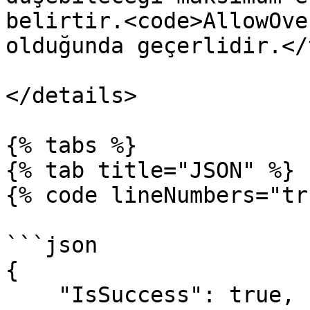
belirtir.<code>AllowOve
olduğunda geçerlidir.</
</details>

{% tabs %}

{% tab title="JSON" %}

{% code lineNumbers="tr
```json

{

    "IsSuccess": true,
