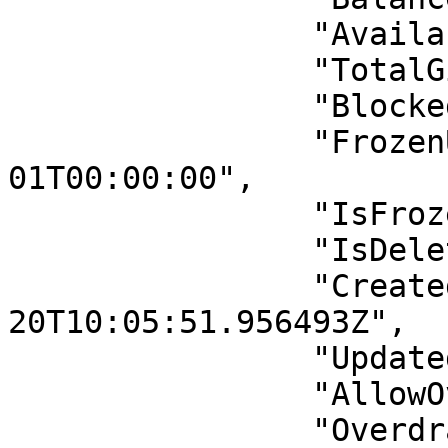
                "AvailableBalance": 0,

                "TotalGiftBalance": 0,

                "BlockedBalance": 0,

                "FrozenUntil": "0001-01-
01T00:00:00",

                "IsFrozen": false,

                "IsDeleted": false,

                "CreatedAt": "2025-08-
20T10:05:51.956493Z",

                "UpdatedAt": null,

                "AllowOverdraft": false,

                "OverdraftLimit": 0
