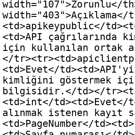
width="107">Zorunlu</th>
width="403">Açıklama</t
<td>apikeypublic</td><t
<td>API çağrılarında ki
için kullanılan ortak a
</tr><tr><td>apiclientp
<td>Evet</td><td>API'yi
kimliğini göstermek içi
bilgisidir.</td></tr><t
<td>int</td><td>Evet</t
alınmak istenen kayıt s
<td>PageNumber</td><td>
<td>Sayfa numarası</td>