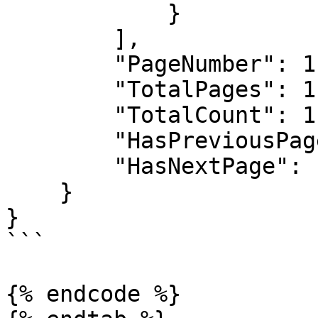
            }

        ],

        "PageNumber": 1,

        "TotalPages": 1,

        "TotalCount": 1,

        "HasPreviousPage": false,

        "HasNextPage": false

    }

}

```

{% endcode %}
