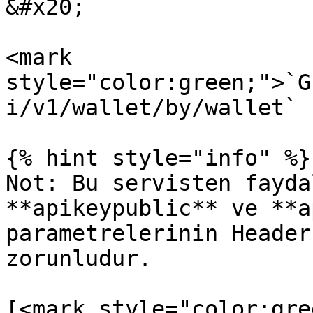
&#x20;

<mark 
style="color:green;">`G
i/v1/wallet/by/wallet`

{% hint style="info" %}

Not: Bu servisten fayda
**apikeypublic** ve **a
parametrelerinin Header
zorunludur.

[<mark style="color:gre