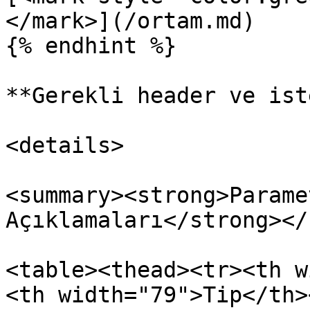
</mark>](/ortam.md)

{% endhint %}

**Gerekli header ve ist
<details>

<summary><strong>Parame
Açıklamaları</strong></
<table><thead><tr><th w
<th width="79">Tip</th><