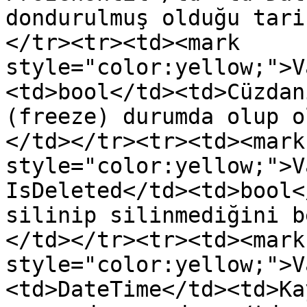
dondurulmuş olduğu tari
</tr><tr><td><mark 
style="color:yellow;">V
<td>bool</td><td>Cüzdan
(freeze) durumda olup o
</td></tr><tr><td><mark 
style="color:yellow;">V
IsDeleted</td><td>bool<
silinip silinmediğini b
</td></tr><tr><td><mark 
style="color:yellow;">V
<td>DateTime</td><td>Ka