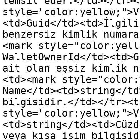
temsil eder.</td></tr><
style="color:yellow;">V
<td>Guid</td><td>İlgili
benzersiz kimlik numara
<mark style="color:yell
WalletOwnerId</td><td>G
ait olan eşsiz kimlik n
<td><mark style="color:
Name</td><td>string</td
bilgisidir.</td></tr><t
style="color:yellow;">V
<td>string</td><td>Cüzd
veya kısa isim bilgisid