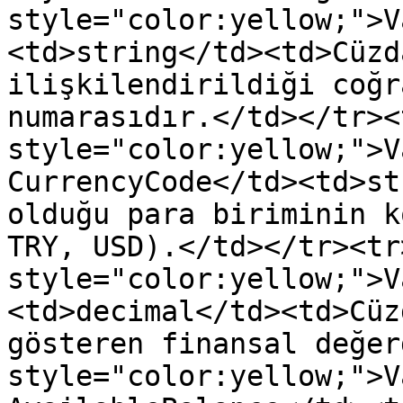
style="color:yellow;">V
<td>string</td><td>Cüzd
ilişkilendirildiği coğr
numarasıdır.</td></tr><
style="color:yellow;">V
CurrencyCode</td><td>st
olduğu para biriminin k
TRY, USD).</td></tr><tr
style="color:yellow;">V
<td>decimal</td><td>Cüz
gösteren finansal değer
style="color:yellow;">V