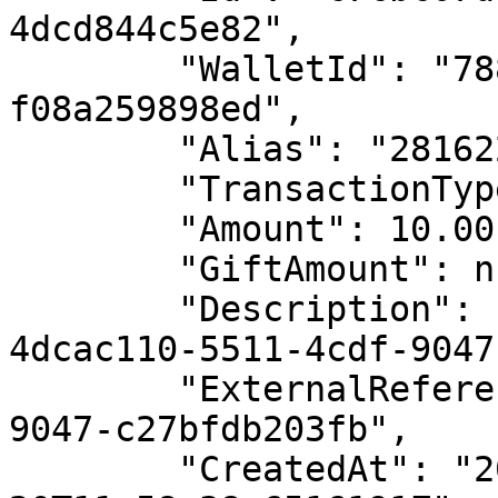
4dcd844c5e82",

        "WalletId": "7883fb19-2359-4a9b-b917-
f08a259898ed",

        "Alias": "2816220769",

        "TransactionType": "Refund",

        "Amount": 10.00,

        "GiftAmount": null,

        "Description": "Refund of Purchase 
4dcac110-5511-4cdf-9047
        "ExternalReference": "4dcac110-5511-4cdf-
9047-c27bfdb203fb",

        "CreatedAt": "2025-08-