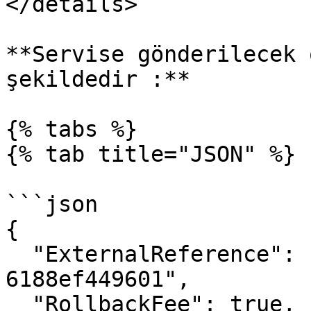
</details>

**Servise gönderilecek 
şekildedir :**

{% tabs %}

{% tab title="JSON" %}

```json

{

  "ExternalReference": "bea70a60-c631-4c3e-963a-
6188ef449601",

  "RollbackFee": true,
