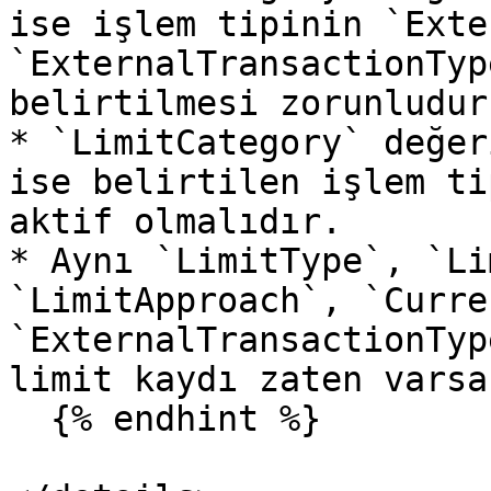
ise işlem tipinin `Exte
`ExternalTransactionTyp
belirtilmesi zorunludur.
* `LimitCategory` değer
ise belirtilen işlem ti
aktif olmalıdır.

* Aynı `LimitType`, `Li
`LimitApproach`, `Curre
`ExternalTransactionTyp
limit kaydı zaten varsa
  {% endhint %}
