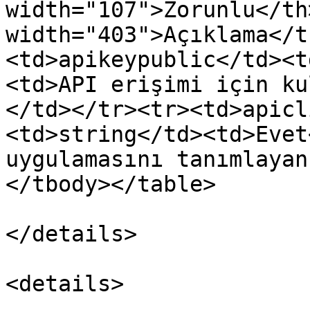
width="107">Zorunlu</th>
width="403">Açıklama</t
<td>apikeypublic</td><t
<td>API erişimi için ku
</td></tr><tr><td>apicl
<td>string</td><td>Evet
uygulamasını tanımlayan
</tbody></table>

</details>

<details>
