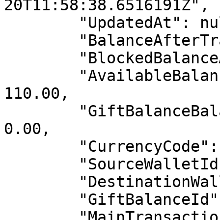
20T11:58:38.6516191Z",

        "UpdatedAt": null,

        "BalanceAfterTransaction": 110.00,

        "BlockedBalanceAfterTransaction": 0.00,

        "AvailableBalanceAfterTransaction": 
110.00,

        "GiftBalanceBalanceAfterTransaction": 
0.00,

        "CurrencyCode": "TRY",

        "SourceWalletId": null,

        "DestinationWalletId": null,

        "GiftBalanceId": null,

        "MainTransactionId": "24d912c2-11b1-4fdf-