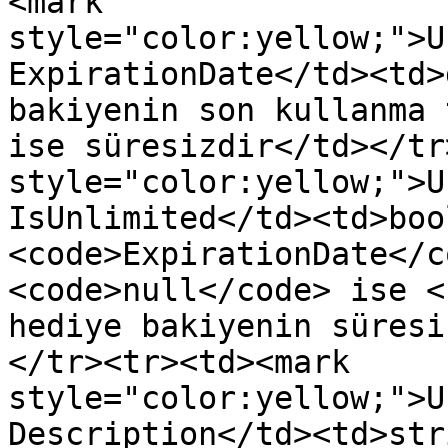
<mark 
style="color:yellow;">U
ExpirationDate</td><td>
bakiyenin son kullanma 
ise süresizdir</td></tr
style="color:yellow;">U
IsUnlimited</td><td>boo
<code>ExpirationDate</c
<code>null</code> ise <
hediye bakiyenin süresi
</tr><tr><td><mark 
style="color:yellow;">U
Description</td><td>str