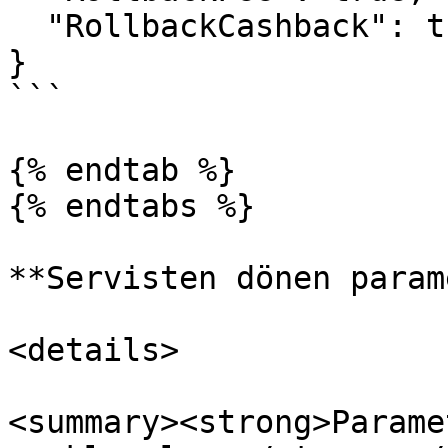
  "RollbackCashback": true

}

```

{% endtab %}

{% endtabs %}

**Servisten dönen param
<details>

<summary><strong>Parame