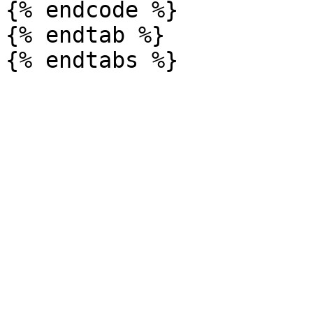
{% endcode %}

{% endtab %}
