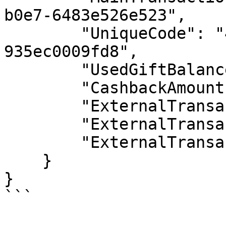
b0e7-6483e526e523",

        "UniqueCode": "48d3f9b5-3bd4-4393-8b64-
935ec0009fd8",

        "UsedGiftBalances": null,

        "CashbackAmount": 0.00,

        "ExternalTransactionTypeId": null,

        "ExternalTransactionTypeEnum": null,

        "ExternalTransactionTypeName": null

    }

}

```
