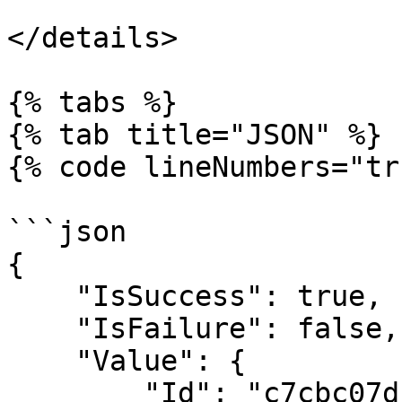
</details>

{% tabs %}

{% tab title="JSON" %}

{% code lineNumbers="tr
```json

{

    "IsSuccess": true,

    "IsFailure": false,

    "Value": {

        "Id": "c7cbc07d-1241-4e15-9717-