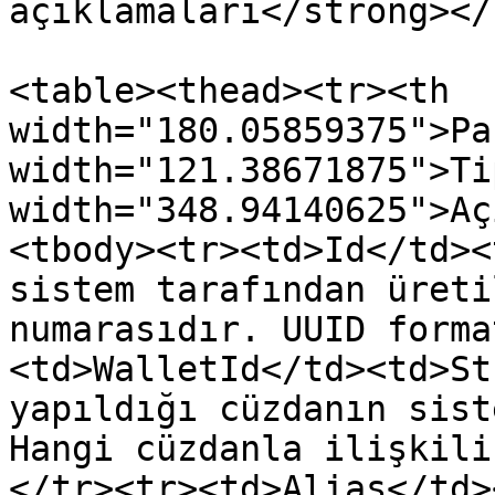
açıklamaları</strong></
<table><thead><tr><th 
width="180.05859375">Pa
width="121.38671875">Ti
width="348.94140625">Aç
<tbody><tr><td>Id</td><
sistem tarafından üreti
numarasıdır. UUID forma
<td>WalletId</td><td>St
yapıldığı cüzdanın sist
Hangi cüzdanla ilişkili
</tr><tr><td>Alias</td>