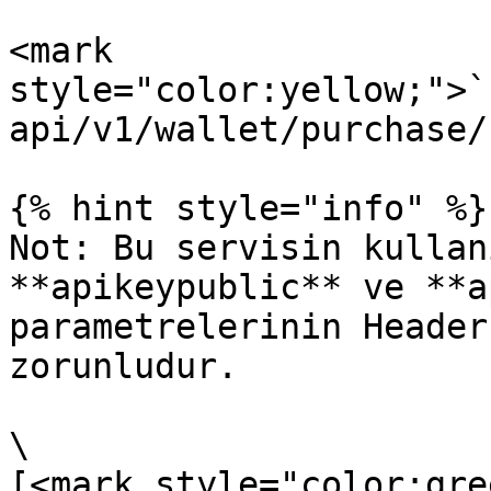
<mark 
style="color:yellow;">`
api/v1/wallet/purchase/
{% hint style="info" %}

Not: Bu servisin kullan
**apikeypublic** ve **a
parametrelerinin Header
zorunludur.

\

[<mark style="color:gre