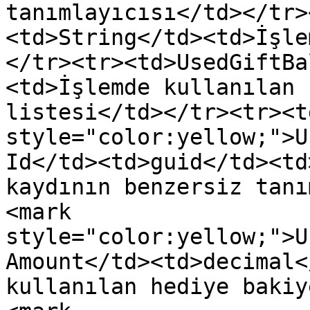
tanımlayıcısı</td></tr>
<td>String</td><td>İşle
</tr><tr><td>UsedGiftBa
<td>İşlemde kullanılan 
listesi</td></tr><tr><t
style="color:yellow;">U
Id</td><td>guid</td><td
kaydının benzersiz tanı
<mark 
style="color:yellow;">U
Amount</td><td>decimal<
kullanılan hediye bakiy