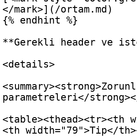
</mark>](/ortam.md)

{% endhint %}

**Gerekli header ve ist
<details>

<summary><strong>Zorunl
parametreleri</strong><
<table><thead><tr><th w
<th width="79">Tip</th><