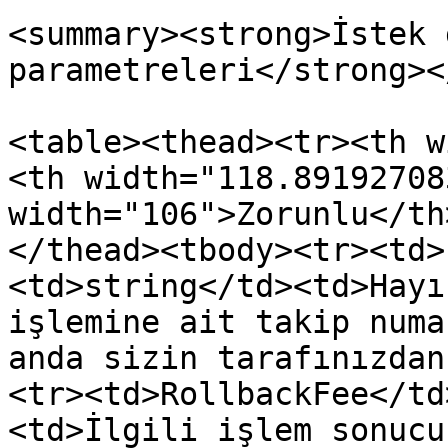
<summary><strong>İstek 
parametreleri</strong><
<table><thead><tr><th w
<th width="118.89192708
width="106">Zorunlu</th
</thead><tbody><tr><td>
<td>string</td><td>Hayı
işlemine ait takip numa
anda sizin tarafınızdan
<tr><td>RollbackFee</td
<td>İlgili işlem sonucu