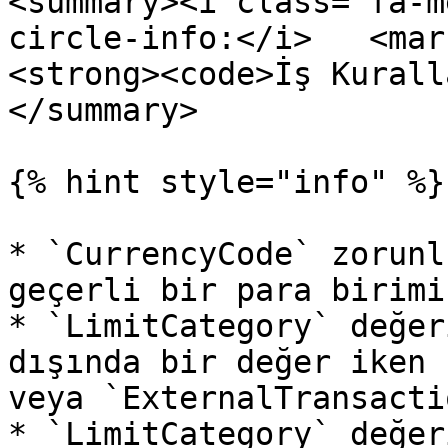
<summary><i class="fa-m
circle-info:</i>   <mar
<strong><code>İş Kurall
</summary>

{% hint style="info" %}

* `CurrencyCode` zorunl
geçerli bir para birimi
* `LimitCategory` değer
dışında bir değer iken 
veya `ExternalTransacti
* `LimitCategory` değer