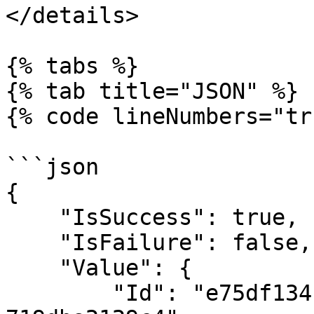
</details>

{% tabs %}

{% tab title="JSON" %}

{% code lineNumbers="tr
```json

{

    "IsSuccess": true,

    "IsFailure": false,

    "Value": {

        "Id": "e75df134-185a-4b2b-b501-