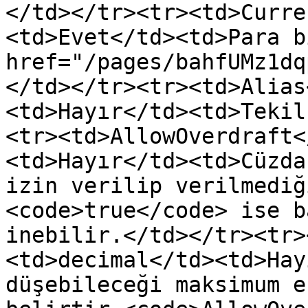
</td></tr><tr><td>Curre
<td>Evet</td><td>Para b
href="/pages/bahfUMz1dq
</td></tr><tr><td>Alias
<td>Hayır</td><td>Tekil
<tr><td>AllowOverdraft<
<td>Hayır</td><td>Cüzda
izin verilip verilmediğ
<code>true</code> ise b
inebilir.</td></tr><tr>
<td>decimal</td><td>Hay
düşebileceği maksimum e