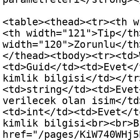
<table><thead><tr><th w
<th width="121">Tip</th>
width="120">Zorunlu</th
</thead><tbody><tr><td>
<td>Guid</td><td>Evet</
kimlik bilgisi</td></tr
<td>string</td><td>Evet
verilecek olan isim</td
<td>int</td><td>Evet</t
kimlik bilgisi<br><br>B
href="/pages/KiW740WHj5