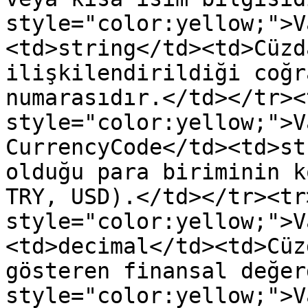
style="color:yellow;">V
<td>string</td><td>Cüzd
ilişkilendirildiği coğr
numarasıdır.</td></tr><
style="color:yellow;">V
CurrencyCode</td><td>st
olduğu para biriminin k
TRY, USD).</td></tr><tr
style="color:yellow;">V
<td>decimal</td><td>Cüz
gösteren finansal değer
style="color:yellow;">V