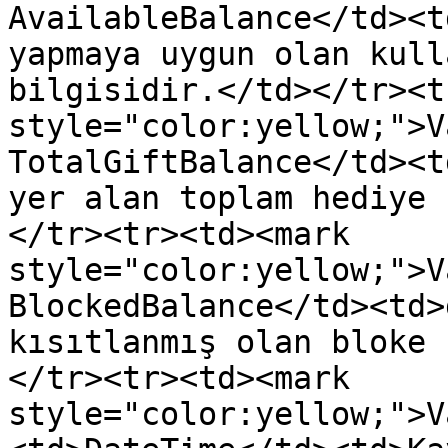
AvailableBalance</td><t
yapmaya uygun olan kull
bilgisidir.</td></tr><t
style="color:yellow;">V
TotalGiftBalance</td><t
yer alan toplam hediye 
</tr><tr><td><mark 
style="color:yellow;">V
BlockedBalance</td><td>
kısıtlanmış olan bloke 
</tr><tr><td><mark 
style="color:yellow;">V