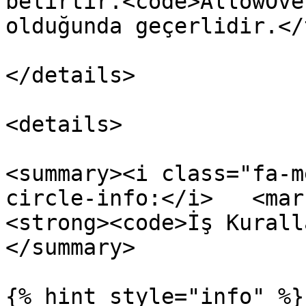
belirtir.<code>AllowOve
olduğunda geçerlidir.</
</details>

<details>

<summary><i class="fa-m
circle-info:</i>   <mar
<strong><code>İş Kurall
</summary>

{% hint style="info" %}
