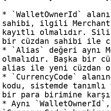
* `WalletOwnerId` alanı
sahibi, ilgili Merchant
kayıtlı olmalıdır. Sili
bir cüzdan sahibi ile c
* `Alias` değeri aynı M
olmalıdır. Başka bir cü
alias ile yeni cüzdan o
* `CurrencyCode` alanın
kodu, sistemde tanımlı 
bir para birimine karşı
* Aynı `WalletOwnerId`,