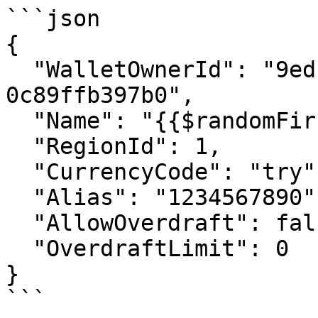
```json

{

  "WalletOwnerId": "9edb23f2-7362-42a8-8eb4-
0c89ffb397b0",

  "Name": "{{$randomFirstName}}",

  "RegionId": 1,

  "CurrencyCode": "try", // usd, eur, all

  "Alias": "1234567890", // 10 digit number

  "AllowOverdraft": false,

  "OverdraftLimit": 0

}

```
