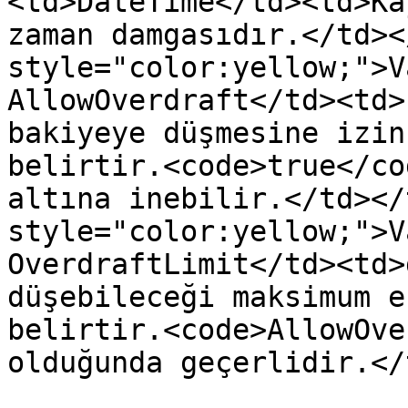
<td>DateTime</td><td>Ka
zaman damgasıdır.</td><
style="color:yellow;">V
AllowOverdraft</td><td>
bakiyeye düşmesine izin
belirtir.<code>true</co
altına inebilir.</td></
style="color:yellow;">V
OverdraftLimit</td><td>
düşebileceği maksimum e
belirtir.<code>AllowOve
olduğunda geçerlidir.</