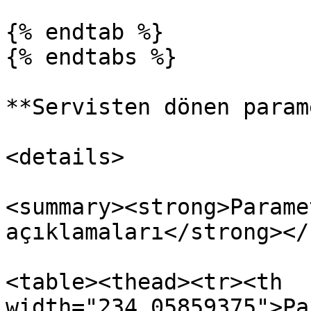
{% endtab %}

{% endtabs %}

**Servisten dönen param
<details>

<summary><strong>Parame
açıklamaları</strong></
<table><thead><tr><th 
width="234.05859375">Pa