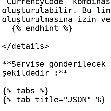
`CurrencyCode` kombinas
oluşturulabilir. Bu lim
oluşturulmasına izin ve
  {% endhint %}

</details>

**Servise gönderilecek 
şekildedir :**

{% tabs %}

{% tab title="JSON" %}
