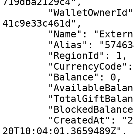
719dba2129c4",

        "WalletOwnerId": "0a949877-0ea0-48c3-9c92-
41c9e33c461d",

        "Name": "External Test Wallet",

        "Alias": "5746347646",

        "RegionId": 1,

        "CurrencyCode": "TRY",

        "Balance": 0,

        "AvailableBalance": 0,

        "TotalGiftBalance": 0,

        "BlockedBalance": 0,

        "CreatedAt": "2025-08-
20T10:04:01.3659489Z",
