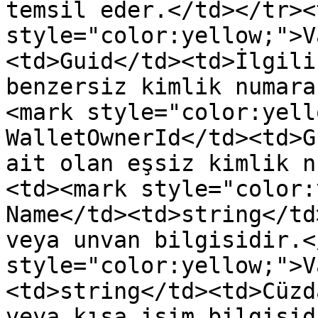
temsil eder.</td></tr><
style="color:yellow;">V
<td>Guid</td><td>İlgili
benzersiz kimlik numara
<mark style="color:yell
WalletOwnerId</td><td>G
ait olan eşsiz kimlik n
<td><mark style="color:
Name</td><td>string</td
veya unvan bilgisidir.<
style="color:yellow;">V
<td>string</td><td>Cüzd
veya kısa isim bilgisid