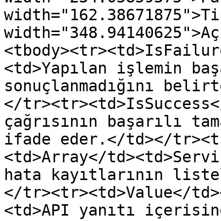
width="162.38671875">Ti
width="348.94140625">Aç
<tbody><tr><td>IsFailur
<td>Yapılan işlemin baş
sonuçlanmadığını belirt
</tr><tr><td>IsSuccess<
çağrısının başarılı tam
ifade eder.</td></tr><t
<td>Array</td><td>Servi
hata kayıtlarının liste
</tr><tr><td>Value</td>
<td>API yanıtı içerisin