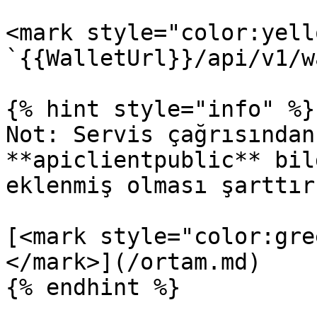
<mark style="color:yell
`{{WalletUrl}}/api/v1/w
{% hint style="info" %}

Not: Servis çağrısından
**apiclientpublic** bil
eklenmiş olması şarttır.
[<mark style="color:gre
</mark>](/ortam.md)

{% endhint %}
