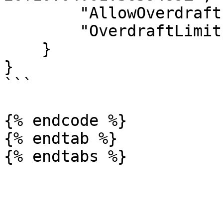
        "AllowOverdraft": false,

        "OverdraftLimit": 0

    }

}

```

{% endcode %}

{% endtab %}
