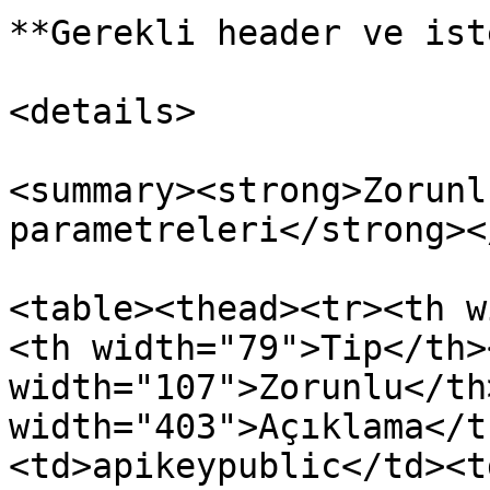
**Gerekli header ve ist
<details>

<summary><strong>Zorunl
parametreleri</strong><
<table><thead><tr><th w
<th width="79">Tip</th><
width="107">Zorunlu</th>
width="403">Açıklama</t
<td>apikeypublic</td><t