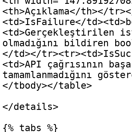
<th width="147.89192708
<th>Açıklama</th></tr><
<td>IsFailure</td><td>b
<td>Gerçekleştirilen is
olmadığını bildiren boo
</td></tr><tr><td>IsSuc
<td>API çağrısının başa
tamamlanmadığını göster
</tbody></table>

</details>

{% tabs %}
