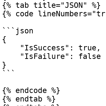
{% tab title="JSON" %}

{% code lineNumbers="tr
```json

{

    "IsSuccess": true,

    "IsFailure": false

}

```

{% endcode %}

{% endtab %}
