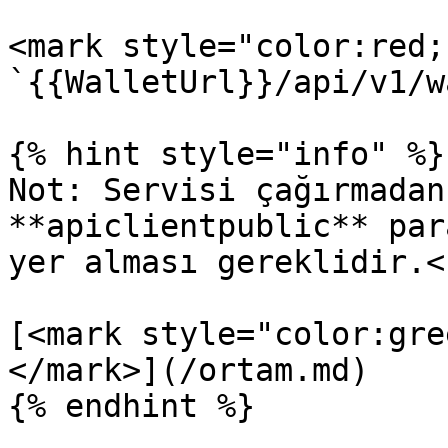
<mark style="color:red;
`{{WalletUrl}}/api/v1/w
{% hint style="info" %}

Not: Servisi çağırmadan
**apiclientpublic** par
yer alması gereklidir.<b
[<mark style="color:gre
</mark>](/ortam.md)

{% endhint %}
