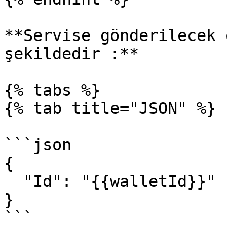
**Servise gönderilecek 
şekildedir :**

{% tabs %}

{% tab title="JSON" %}

```json

{

  "Id": "{{walletId}}"

}

```
