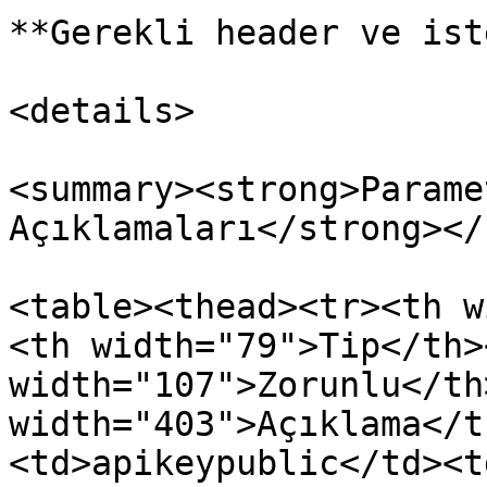
**Gerekli header ve ist
<details>

<summary><strong>Parame
Açıklamaları</strong></
<table><thead><tr><th w
<th width="79">Tip</th><
width="107">Zorunlu</th>
width="403">Açıklama</t
<td>apikeypublic</td><t