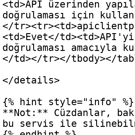
<td>API üzerinden yapıl
doğrulaması için kullan
</tr><tr><td>apiclientp
<td>Evet</td><td>API'yi
doğrulaması amacıyla ku
</td></tr></tbody></tabl
</details>

{% hint style="info" %}

**Not:** Cüzdanlar, bak
bu servis ile silinebil
{% endhint %}
