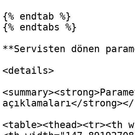
{% endtab %}

{% endtabs %}

**Servisten dönen param
<details>

<summary><strong>Parame
açıklamaları</strong></
<table><thead><tr><th w