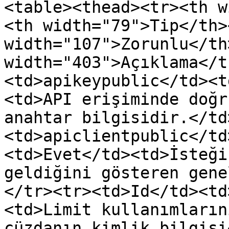
<table><thead><tr><th w
<th width="79">Tip</th><
width="107">Zorunlu</th>
width="403">Açıklama</t
<td>apikeypublic</td><t
<td>API erişiminde doğr
anahtar bilgisidir.</td
<td>apiclientpublic</td
<td>Evet</td><td>İsteği
geldiğini gösteren gene
</tr><tr><td>Id</td><td
<td>Limit kullanımların
cüzdanın kimlik bilgisi