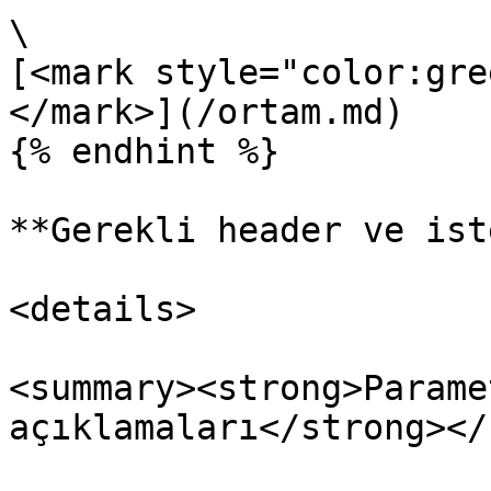
\

[<mark style="color:gre
</mark>](/ortam.md)

{% endhint %}

**Gerekli header ve ist
<details>

<summary><strong>Parame
açıklamaları</strong></