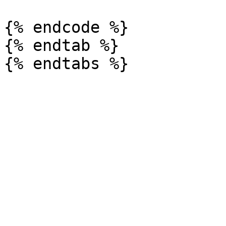
{% endcode %}

{% endtab %}
