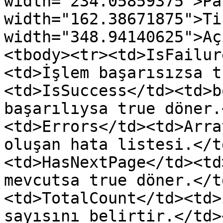
width="234.05859375">Pa
width="162.38671875">Ti
width="348.94140625">Aç
<tbody><tr><td>IsFailur
<td>İşlem başarısızsa t
<td>IsSuccess</td><td>b
başarılıysa true döner.
<td>Errors</td><td>Arra
oluşan hata listesi.</t
<td>HasNextPage</td><td
mevcutsa true döner.</t
<td>TotalCount</td><td>
sayısını belirtir.</td>