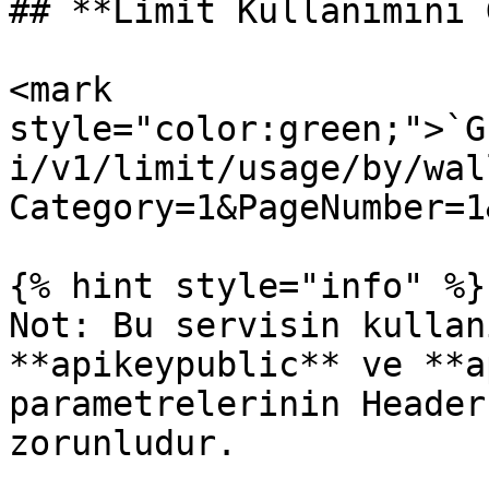
## **Limit Kullanımını 
<mark 
style="color:green;">`G
i/v1/limit/usage/by/wal
Category=1&PageNumber=1
{% hint style="info" %}

Not: Bu servisin kullan
**apikeypublic** ve **a
parametrelerinin Header
zorunludur.
