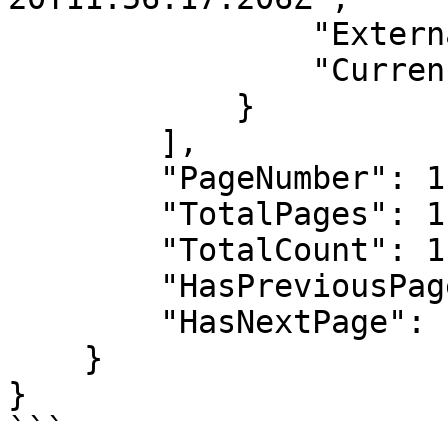
                "ExternalTransactionTypeId": null,

                "CurrencyCode": "TRY"

            }

        ],

        "PageNumber": 1,

        "TotalPages": 1,

        "TotalCount": 1,

        "HasPreviousPage": false,

        "HasNextPage": false

    }

}

```
