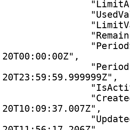
                "LimitApproach": 1,

                "UsedValue": 100.00,

                "LimitValue": 1000.00,

                "RemainingValue": 900.00,

                "PeriodStart": "2025-08-
20T00:00:00Z",

                "PeriodEnd": "2025-08-
20T23:59:59.999999Z",

                "IsActive": true,

                "CreatedAt": "2025-08-
20T10:09:37.007Z",

                "UpdatedAt": "2025-08-
20T11:56:17.206Z",
