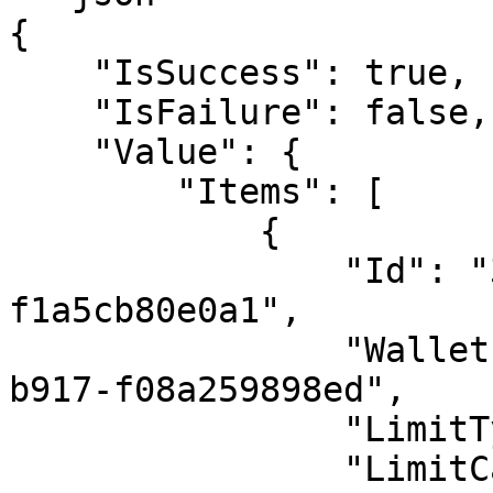
{

    "IsSuccess": true,

    "IsFailure": false,

    "Value": {

        "Items": [

            {

                "Id": "30c84d1c-0a0f-48e1-9cfa-
f1a5cb80e0a1",

                "WalletId": "7883fb19-2359-4a9b-
b917-f08a259898ed",

                "LimitType": 1,

                "LimitCategory": 1,
