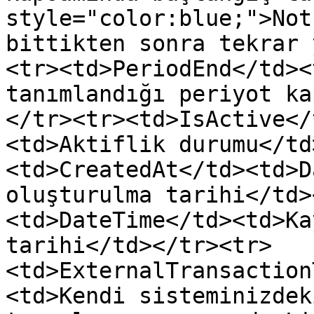
style="color:blue;">Not
bittikten sonra tekrar 
<tr><td>PeriodEnd</td><
tanımlandığı periyot ka
</tr><tr><td>IsActive</
<td>Aktiflik durumu</td
<td>CreatedAt</td><td>D
oluşturulma tarihi</td>
<td>DateTime</td><td>Ka
tarihi</td></tr><tr>
<td>ExternalTransaction
<td>Kendi sisteminizdek