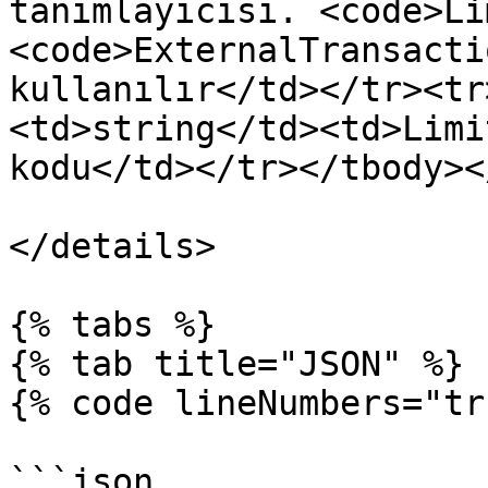
tanımlayıcısı. <code>Li
<code>ExternalTransacti
kullanılır</td></tr><tr
<td>string</td><td>Limi
kodu</td></tr></tbody><
</details>

{% tabs %}

{% tab title="JSON" %}

{% code lineNumbers="tr
```json
