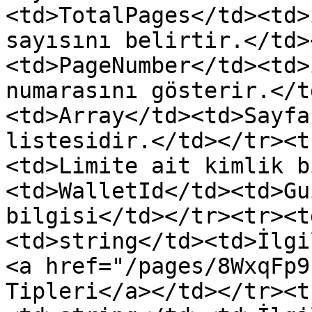
<td>TotalPages</td><td>
sayısını belirtir.</td>
<td>PageNumber</td><td>
numarasını gösterir.</t
<td>Array</td><td>Sayfa
listesidir.</td></tr><t
<td>Limite ait kimlik b
<td>WalletId</td><td>Gu
bilgisi</td></tr><tr><t
<td>string</td><td>İlgi
<a href="/pages/8WxqFp9
Tipleri</a></td></tr><t