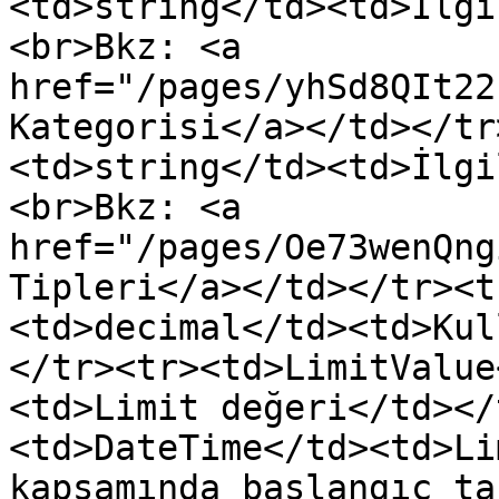
<td>string</td><td>İlgi
<br>Bkz: <a 
href="/pages/yhSd8QIt22
Kategorisi</a></td></tr
<td>string</td><td>İlgi
<br>Bkz: <a 
href="/pages/Oe73wenQng
Tipleri</a></td></tr><t
<td>decimal</td><td>Kul
</tr><tr><td>LimitValue
<td>Limit değeri</td></
<td>DateTime</td><td>Li
kapsamında başlangıç ta