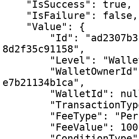
    "IsSuccess": true,

    "IsFailure": false,

    "Value": {

        "Id": "ad2307b3-334d-4c42-8949-
8d2f35c91158",

        "Level": "WalletOwner",

        "WalletOwnerId": "3d744b05-8767-4c83-a44e-
e7b21134b1ca",

        "WalletId": null,

        "TransactionType": "Withdrawal",

        "FeeType": "Percentage",

        "FeeValue": 100,

        "ConditionType": "TransactionCount",
