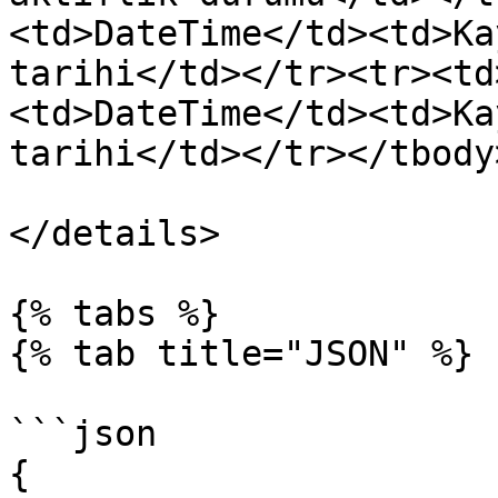
<td>DateTime</td><td>Ka
tarihi</td></tr><tr><td
<td>DateTime</td><td>Ka
tarihi</td></tr></tbody
</details>

{% tabs %}

{% tab title="JSON" %}

```json

{
