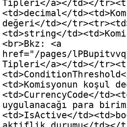
Tipleri</a></td></tr><t
<td>decimal</td><td>Kom
değeri</td></tr><tr><td
<td>string</td><td>Komi
<br>Bkz: <a 
href="/pages/lPBupitvvq
Tipleri</a></td></tr><t
<td>ConditionThreshold<
<td>Komisyonun koşul de
<td>CurrencyCode</td><t
uygulanacağı para birim
<td>IsActive</td><td>bo
aktiflik durumu</td></t