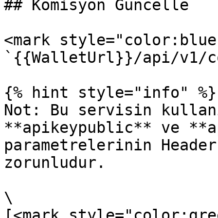
## Komisyon Güncelle

<mark style="color:blue
`{{WalletUrl}}/api/v1/c
{% hint style="info" %}

Not: Bu servisin kullan
**apikeypublic** ve **a
parametrelerinin Header
zorunludur.

\

[<mark style="color:gre