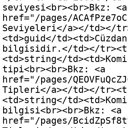
seviyesi<br><br>Bkz: <a 
href="/pages/ACAfPze7oC
Seviyeleri</a></td></tr
<td>guid</td><td>Cüzdan
bilgisidir.</td></tr><t
<td>string</td><td>Komi
tipi<br><br>Bkz: <a 
href="/pages/QEOVFuQcZJ
Tipleri</a></td></tr><t
<td>string</td><td>Komi
bilgisi<br><br>Bkz: <a 
href="/pages/BcidZpSf8t