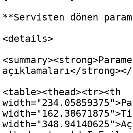
**Servisten dönen param
<details>

<summary><strong>Parame
açıklamaları</strong></
<table><thead><tr><th 
width="234.05859375">Pa
width="162.38671875">Ti
width="348.94140625">Aç