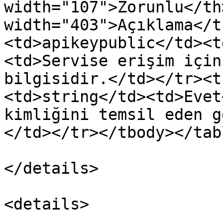
width="107">Zorunlu</th>
width="403">Açıklama</t
<td>apikeypublic</td><t
<td>Servise erişim için
bilgisidir.</td></tr><t
<td>string</td><td>Evet
kimliğini temsil eden g
</td></tr></tbody></tabl
</details>

<details>
