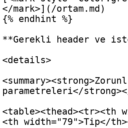
</mark>](/ortam.md)

{% endhint %}

**Gerekli header ve ist
<details>

<summary><strong>Zorunl
parametreleri</strong><
<table><thead><tr><th w
<th width="79">Tip</th><