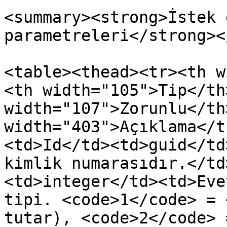
<summary><strong>İstek 
parametreleri</strong><
<table><thead><tr><th w
<th width="105">Tip</th>
width="107">Zorunlu</th>
width="403">Açıklama</t
<td>Id</td><td>guid</td
kimlik numarasıdır.</td
<td>integer</td><td>Eve
tipi. <code>1</code> = 
tutar), <code>2</code> 