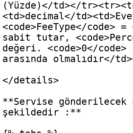
(Yüzde)</td></tr><tr><t
<td>decimal</td><td>Eve
<code>FeeType</code> = 
sabit tutar, <code>Perc
değeri. <code>0</code> 
arasında olmalıdır</td>
</details>

**Servise gönderilecek 
şekildedir :**
