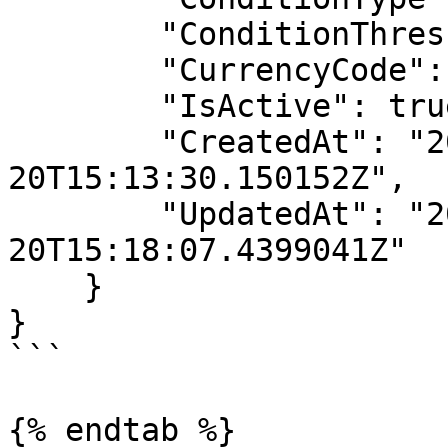
        "ConditionThreshold": 1.00,

        "CurrencyCode": "EUR",

        "IsActive": true,

        "CreatedAt": "2025-08-
20T15:13:30.150152Z",

        "UpdatedAt": "2025-08-
20T15:18:07.4399041Z"

    }

}

```

{% endtab %}
