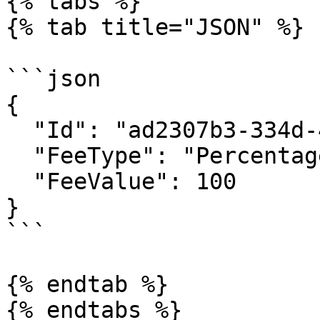
{% tabs %}

{% tab title="JSON" %}

```json

{

  "Id": "ad2307b3-334d-4c42-8949-8d2f35c91158",

  "FeeType": "Percentage",

  "FeeValue": 100

}

```

{% endtab %}

{% endtabs %}
