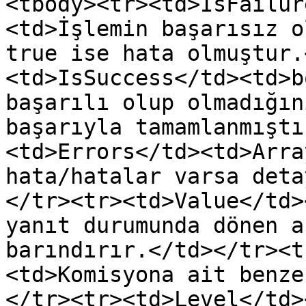
<tbody><tr><td>IsFailur
<td>İşlemin başarısız o
true ise hata olmuştur.
<td>IsSuccess</td><td>b
başarılı olup olmadığın
başarıyla tamamlanmıştı
<td>Errors</td><td>Arra
hata/hatalar varsa deta
</tr><tr><td>Value</td>
yanıt durumunda dönen a
barındırır.</td></tr><t
<td>Komisyona ait benze
</tr><tr><td>Level</td>