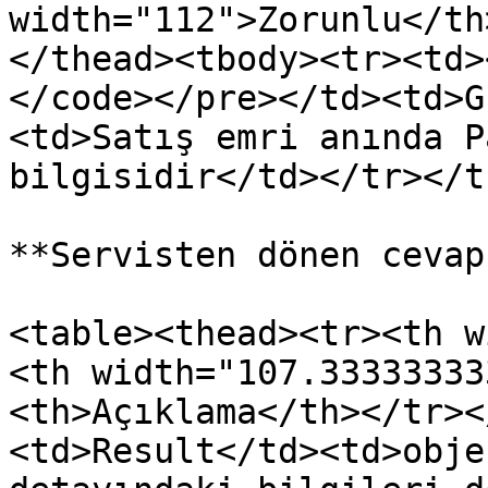
width="112">Zorunlu</th
</thead><tbody><tr><td>
</code></pre></td><td>G
<td>Satış emri anında P
bilgisidir</td></tr></t
**Servisten dönen cevap:
<table><thead><tr><th w
<th width="107.33333333
<th>Açıklama</th></tr><
<td>Result</td><td>obje