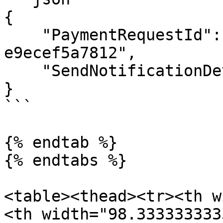
{

    "PaymentRequestId": "7cc7c8e8-9d92-41b6-9378-
e9ecef5a7812",

    "SendNotificationDeviceDisconnected": false

}

```

{% endtab %}

{% endtabs %}

<table><thead><tr><th w
<th width="98.333333333