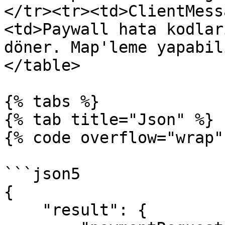
</tr><tr><td>ClientMess
<td>Paywall hata kodlar
döner. Map'leme yapabil
</table>

{% tabs %}

{% tab title="Json" %}

{% code overflow="wrap"
```json5

{

    "result": {
