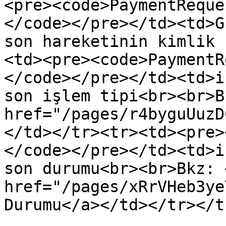
<pre><code>PaymentReque
</code></pre></td><td>G
son hareketinin kimlik 
<td><pre><code>PaymentR
</code></pre></td><td>i
son işlem tipi<br><br>B
href="/pages/r4byguUuzD
</td></tr><tr><td><pre>
</code></pre></td><td>i
son durumu<br><br>Bkz: <
href="/pages/xRrVHeb3ye