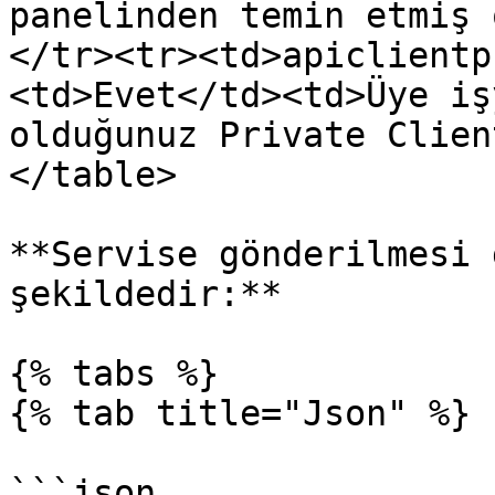
panelinden temin etmiş 
</tr><tr><td>apiclientp
<td>Evet</td><td>Üye iş
olduğunuz Private Clien
</table>

**Servise gönderilmesi 
şekildedir:**

{% tabs %}

{% tab title="Json" %}

```json
