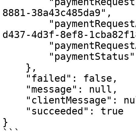
        "paymentRequestId": "72ec8714-d116-4306-
8881-38a43c485da9",

        "paymentRequestActivityId": "3a7deace-
d437-4d3f-8ef8-1cba82f1
        "paymentRequestActivityTypeId": 2,

        "paymentStatus": 4

    },

    "failed": false,

    "message": null,

    "clientMessage": null,

    "succeeded": true

}

```
