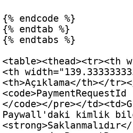
{% endcode %}

{% endtab %}

{% endtabs %}

<table><thead><tr><th w
<th width="139.33333333
<th>Açıklama</th></tr><
<code>PaymentRequestId

</code></pre></td><td>G
Paywall'daki kimlik bil
<strong>Saklanmalıdır</