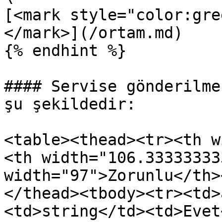
[<mark style="color:gre
</mark>](/ortam.md)

{% endhint %}

#### Servise gönderilme
şu şekildedir:

<table><thead><tr><th w
<th width="106.33333333
width="97">Zorunlu</th>
</thead><tbody><tr><td>
<td>string</td><td>Evet