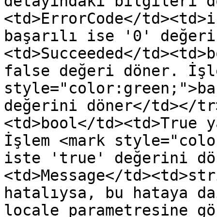
detayındaki bilgileri d
<td>ErrorCode</td><td>i
başarılı ise '0' değeri
<td>Succeeded</td><td>b
false değeri döner. İşl
style="color:green;">ba
değerini döner</td></tr
<td>bool</td><td>True y
İşlem <mark style="colo
iste 'true' değerini dö
<td>Message</td><td>str
hatalıysa, bu hataya da
locale parametresine gö