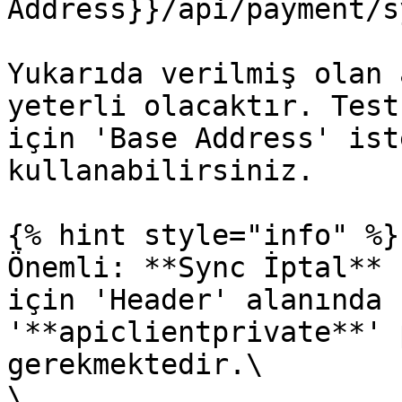
Address}}/api/payment/s
Yukarıda verilmiş olan 
yeterli olacaktır. Test
için 'Base Address' ist
kullanabilirsiniz.

{% hint style="info" %}

Önemli: **Sync İptal** 
için 'Header' alanında 
'**apiclientprivate**' 
gerekmektedir.\

\
