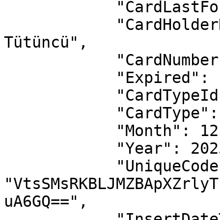
            "CardLastFour": "2283",

            "CardHolderName": "Emir Selim 
Tütüncü",

            "CardNumber": "453144******2283",

            "Expired": false,

            "CardTypeId": 0,

            "CardType": "Visa",

            "Month": 12,

            "Year": 2025,

            "UniqueCode": 
"VtsSMsRKBLJMZBApXZrlyT
uA6GQ==",

            "InsertDateTimeUtc": "2026-02-