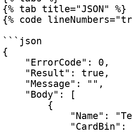
{% tab title="JSON" %}

{% code lineNumbers="tr
```json

{

    "ErrorCode": 0,

    "Result": true,

    "Message": "",

    "Body": [

        {

            "Name": "Test Card",

            "CardBin": "453144",
