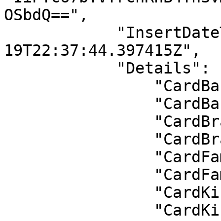
OSbdQ==",

            "InsertDateTimeUtc": "2026-02-
19T22:37:44.397415Z",

            "Details": {

                "CardBankId": 55,

                "CardBank": "T.HALK BANKASI A.Ş.",

                "CardBrandId": 1,

                "CardBrand": "Master Card",

                "CardFamilyId": 5,

                "CardFamily": "Paraf",

                "CardKindId": 2,

                "CardKind": "Ticari Kart",
