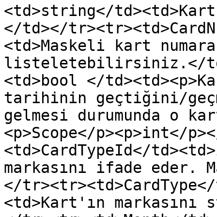
<td>string</td><td>Kart
</td></tr><tr><td>CardN
<td>Maskeli kart numara
listeletebilirsiniz.</t
<td>bool </td><td><p>Ka
tarihinin geçtiğini/geç
gelmesi durumunda o kar
<p>Scope</p><p>int</p><
<td>CardTypeId</td><td>
markasını ifade eder. M
</tr><tr><td>CardType</
<td>Kart'ın markasını s