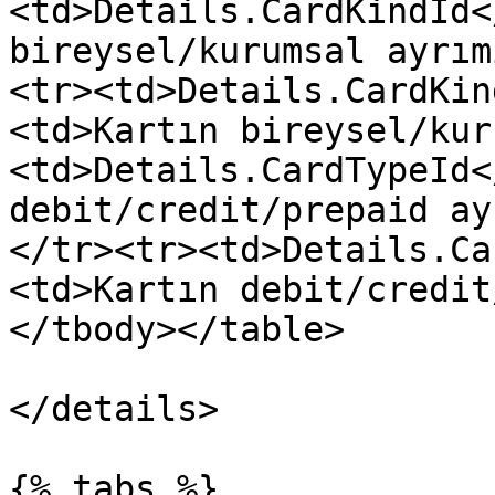
<td>Details.CardKindId<
bireysel/kurumsal ayrım
<tr><td>Details.CardKin
<td>Kartın bireysel/kur
<td>Details.CardTypeId<
debit/credit/prepaid ay
</tr><tr><td>Details.Ca
<td>Kartın debit/credit
</tbody></table>

</details>

{% tabs %}
