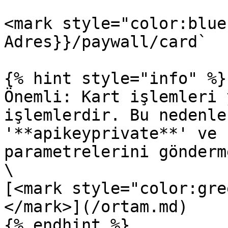
<mark style="color:blue
Adres}}/paywall/card`

{% hint style="info" %}

Önemli: Kart işlemleri 
işlemlerdir. Bu nedenle
'**apikeyprivate**' ve 
parametrelerini gönderm
\

[<mark style="color:gre
</mark>](/ortam.md)

{% endhint %}
