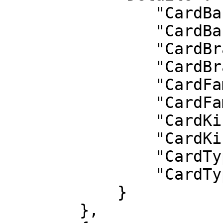
                "CardBankId": 55,

                "CardBank": "T.HALK BANKASI A.Ş.",

                "CardBrandId": 1,

                "CardBrand": "Master Card",

                "CardFamilyId": 5,

                "CardFamily": "Paraf",

                "CardKindId": 2,

                "CardKind": "Ticari Kart",

                "CardTypeId": 1,

                "CardType": "Credit"

            }

        },
