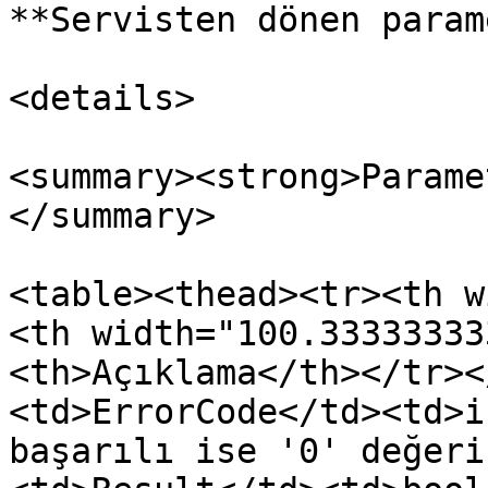
**Servisten dönen param
<details>

<summary><strong>Parame
</summary>

<table><thead><tr><th w
<th width="100.33333333
<th>Açıklama</th></tr><
<td>ErrorCode</td><td>i
başarılı ise '0' değeri