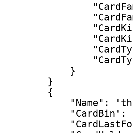
                "CardFamilyId": 5,

                "CardFamily": "Paraf",

                "CardKindId": 2,

                "CardKind": "Ticari Kart",

                "CardTypeId": 1,

                "CardType": "Credit"

            }

        }

        {

            "Name": "thryhrt",

            "CardBin": "552879",

            "CardLastFour": "0008",
