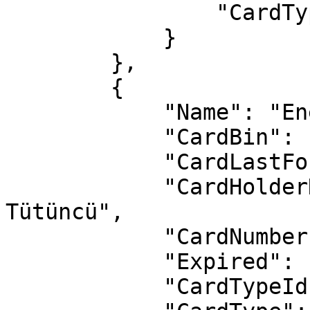
                "CardType": "Credit"

            }

        },

        {

            "Name": "EnesIsbank",

            "CardBin": "552879",

            "CardLastFour": "0008",

            "CardHolderName": "Enes Selman 
Tütüncü",

            "CardNumber": "552879******0008",

            "Expired": false,

            "CardTypeId": 1,
