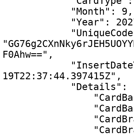
            "CardType": "MasterCard",

            "Month": 9,

            "Year": 2027,

            "UniqueCode": 
"GG76g2CXnNky6rJEH5UOYY
F0Ahw==",

            "InsertDateTimeUtc": "2026-02-
19T22:37:44.397415Z",

            "Details": {

                "CardBankId": 55,

                "CardBank": "T.HALK BANKASI A.Ş.",

                "CardBrandId": 1,

                "CardBrand": "Master Card",
