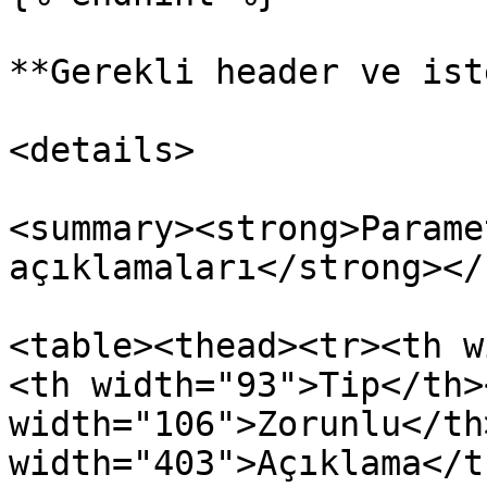
**Gerekli header ve ist
<details>

<summary><strong>Parame
açıklamaları</strong></
<table><thead><tr><th w
<th width="93">Tip</th><
width="106">Zorunlu</th>
width="403">Açıklama</t