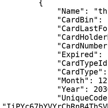
        {

            "Name": "thryhrt",

            "CardBin": "552879",

            "CardLastFour": "0008",

            "CardHolderName": "thryhrt",

            "CardNumber": "552879******0008",

            "Expired": false,

            "CardTypeId": 1,

            "CardType": "MasterCard",

            "Month": 12,

            "Year": 2030,

            "UniqueCode": 
"IiPYc67bYVYrChRnB4ThSV