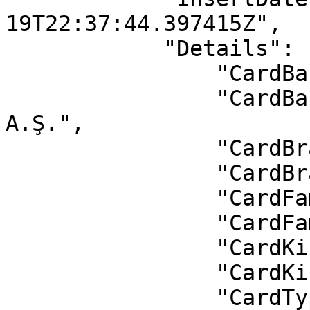
19T22:37:44.397415Z",

            "Details": {

                "CardBankId": 77,

                "CardBank": "AKTİF YATIRIM BANKASI 
A.Ş.",

                "CardBrandId": 2,

                "CardBrand": "Visa",

                "CardFamilyId": 5,

                "CardFamily": "Paraf",

                "CardKindId": 1,

                "CardKind": "Bireysel Kart",

                "CardTypeId": 1,
