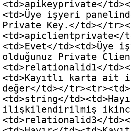
<td>apikeyprivate</td><
<td>Üye işyeri panelind
Private Key.</td></tr><
<td>apiclientprivate</t
<td>Evet</td><td>Üye iş
olduğunuz Private Clien
<td>relationalid1</td><
<td>Kayıtlı karta ait i
değer</td></tr><tr><td>
<td>string</td><td>Hayı
ilişkilendirilmiş ikinc
<td>relationalid3</td><
<td>Hayır</td><td>Kayıt