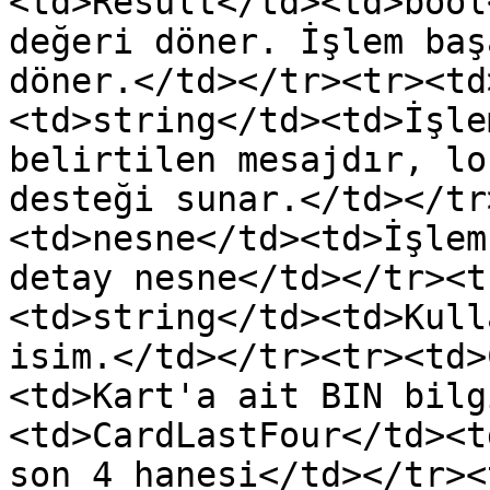
<td>Result</td><td>bool
değeri döner. İşlem baş
döner.</td></tr><tr><td
<td>string</td><td>İşle
belirtilen mesajdır, lo
desteği sunar.</td></tr
<td>nesne</td><td>İşlem
detay nesne</td></tr><t
<td>string</td><td>Kull
isim.</td></tr><tr><td>
<td>Kart'a ait BIN bilg
<td>CardLastFour</td><t
son 4 hanesi</td></tr><