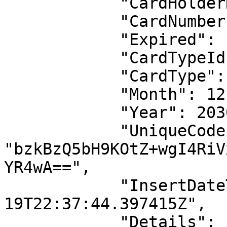
            "CardHolderName": "thryhrt",

            "CardNumber": "552879******0008",

            "Expired": false,

            "CardTypeId": 1,

            "CardType": "MasterCard",

            "Month": 12,

            "Year": 2030,

            "UniqueCode": 
"bzkBzQ5bH9KOtZ+wgI4RiV
YR4wA==",

            "InsertDateTimeUtc": "2026-02-
19T22:37:44.397415Z",

            "Details": {
