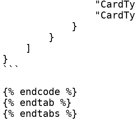
                "CardTypeId": 1,

                "CardType": "Credit"

            }

        }

    ]

}

```

{% endcode %}

{% endtab %}
