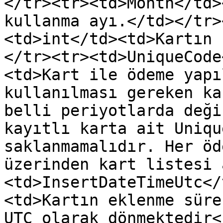
</tr><tr><td>Month</td>
kullanma ayı.</td></tr>
<td>int</td><td>Kartın 
</tr><tr><td>UniqueCode
<td>Kart ile ödeme yapı
kullanılması gereken ka
belli periyotlarda deği
kayıtlı karta ait Uniqu
saklanmamalıdır. Her öd
üzerinden kart listesi 
<td>InsertDateTimeUtc</
<td>Kartın eklenme süre
UTC olarak dönmektedir<