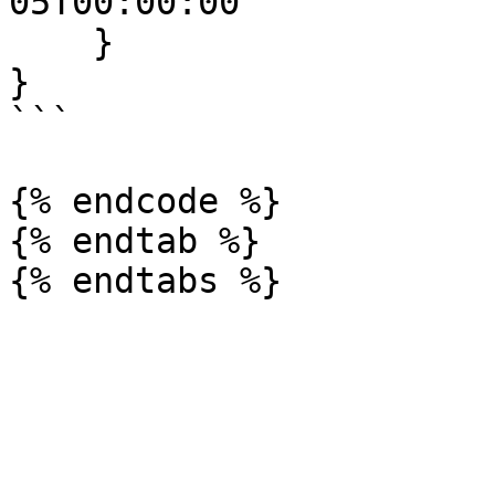
05T00:00:00"

    }

}

```

{% endcode %}

{% endtab %}
