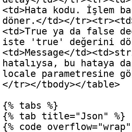
<td>Hata kodu. İşlem ba
döner.</td></tr><tr><td
<td>True ya da false de
iste 'true' değerini dö
<td>Message</td><td>str
hatalıysa, bu hataya da
locale parametresine gö
</tr></tbody></table>

{% tabs %}

{% tab title="Json" %}

{% code overflow="wrap"