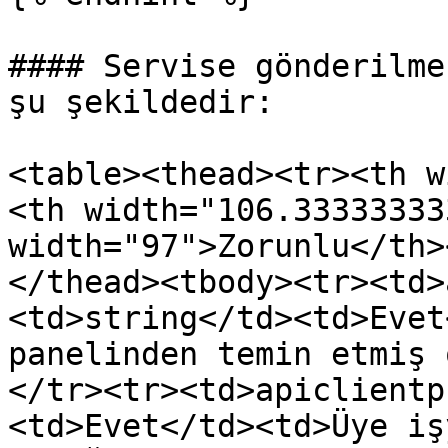
#### Servise gönderilme
şu şekildedir:

<table><thead><tr><th w
<th width="106.33333333
width="97">Zorunlu</th>
</thead><tbody><tr><td>
<td>string</td><td>Evet
panelinden temin etmiş 
</tr><tr><td>apiclientp
<td>Evet</td><td>Üye iş