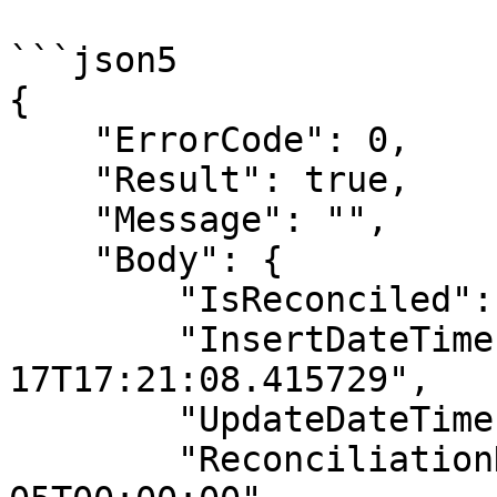
```json5

{

    "ErrorCode": 0,

    "Result": true,

    "Message": "",

    "Body": {

        "IsReconciled": true,

        "InsertDateTime": "2024-06-
17T17:21:08.415729",

        "UpdateDateTime": null,

        "ReconciliationDate": "2024-05-