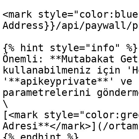
<mark style="color:blue
Address}}/api/paywall/p
{% hint style="info" %}

Önemli: **Mutabakat Get
kullanabilmeniz için 'H
'**apikeyprivate**' ve 
parametrelerini gönderm
\

[<mark style="color:gre
Adresi**</mark>](/ortam.
{% endhint %}
