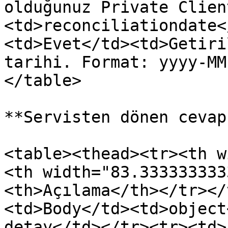
olduğunuz Private Clien
<td>reconciliationdate<
<td>Evet</td><td>Getiri
tarihi. Format: yyyy-MM
</table>

**Servisten dönen cevap:
<table><thead><tr><th w
<th width="83.333333333
<th>Açılama</th></tr></
<td>Body</td><td>object
detay</td></tr><tr><td>