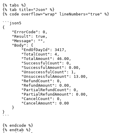
{% tabs %}

{% tab title="Json" %}

{% code overflow="wrap" lineNumbers="true" %}

```json5

{

    "ErrorCode": 0,

    "Result": true,

    "Message": "",

    "Body": {

        "EndOfDayId": 3417,

        "TotalCount": 4,

        "TotalAmount": 46.00,

        "SuccessfulCount": 0,

        "SuccessfulAmount": 0.00,

        "UnsuccessfulCount": 1,

        "UnsuccessfulAmount": 13.00,

        "RefundCount": 0,

        "RefundAmount": 0.00,

        "PartialRefundCount": 0,

        "PartialRefundAmount": 0.00,

        "CancelCount": 0,

        "CancelAmount": 0.00

    }

}

```

{% endcode %}

{% endtab %}
