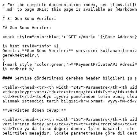
> For the complete documentation index, see [llms.txt](
`.md` to page URLs; this page is available as [Markdown
# 3. Gün Sonu Verileri

## Gün Sonu Verileri

<mark style="color:blue;">`GET`</mark> `{{Base Address}
{% hint style="info" %}

Önemli: **Gün Sonu Verileri** servisini kullanabilmeniz
gerekmektedir.\

\

[<mark style="color:green;">**PaymentPrivateAPI Adresi*
{% endhint %}

#### Servise gönderilmesi gereken header bilgileri şu ş
<table><thead><tr><th width="243">Parametre</th><th wid
<td>apikeyprivate</td><td>string</td><td>Evet</td><td>Ü
<td>Evet</td><td>Üye işyeri panelinden temin etmiş oldu
alınmak istendiği tarih bilgisi<br>Format: yyyy-MM-dd</
**Servisten dönen cevap:**

<table><thead><tr><th width="156">Parametre</th><th wid
verilerinin detayları</td></tr><tr><td>ErrorCode</td><t
<td>True ya da false değeri döner. İşlem başarılı iste 
belirtilen mesajdır, locale parametresine göre dil dest