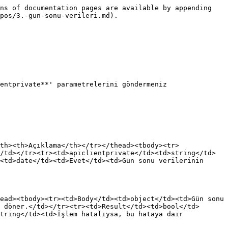
ns of documentation pages are available by appending 
pos/3.-gun-sonu-verileri.md).

entprivate**' parametrelerini göndermeniz 
th><th>Açıklama</th></tr></thead><tbody><tr>
/td></tr><tr><td>apiclientprivate</td><td>string</td>
<td>date</td><td>Evet</td><td>Gün sonu verilerinin 
ead><tbody><tr><td>Body</td><td>object</td><td>Gün sonu 
 döner.</td></tr><tr><td>Result</td><td>bool</td>
tring</td><td>İşlem hatalıysa, bu hataya dair 