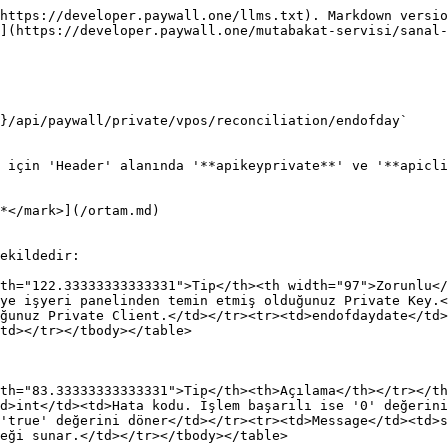
https://developer.paywall.one/llms.txt). Markdown versio
](https://developer.paywall.one/mutabakat-servisi/sanal-
}/api/paywall/private/vpos/reconciliation/endofday`

 için 'Header' alanında '**apikeyprivate**' ve '**apicli
*</mark>](/ortam.md)

ekildedir:

th="122.33333333333331">Tip</th><th width="97">Zorunlu</
ye işyeri panelinden temin etmiş olduğunuz Private Key.<
ğunuz Private Client.</td></tr><tr><td>endofdaydate</td>
td></tr></tbody></table>

th="83.33333333333331">Tip</th><th>Açılama</th></tr></th
d>int</td><td>Hata kodu. İşlem başarılı ise '0' değerini
'true' değerini döner</td></tr><tr><td>Message</td><td>s
eği sunar.</td></tr></tbody></table>
