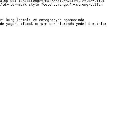
alep ediniz</strong></mark></td></tr><tr><td>Wallet 
/td><td><mark style="color:orange;"><strong>Lütfen 
ri kurgulanmalı ve entegrasyon aşamasında 
de yaşanabilecek erişim sorunlarında yedef domainler 