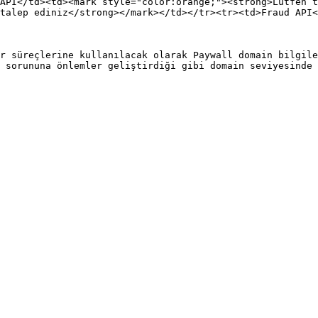
API</td><td><mark style="color:orange;"><strong>Lütfen t
talep ediniz</strong></mark></td></tr><tr><td>Fraud API<
r süreçlerine kullanılacak olarak Paywall domain bilgile
 sorununa önlemler geliştirdiği gibi domain seviyesinde 