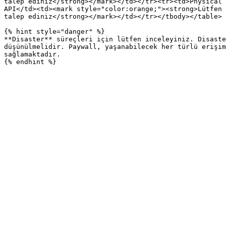
talep ediniz</strong></mark></td></tr><tr><td>Physical 
API</td><td><mark style="color:orange;"><strong>Lütfen 
talep ediniz</strong></mark></td></tr></tbody></table>

{% hint style="danger" %}

**Disaster** süreçleri için lütfen inceleyiniz. Disaste
düşünülmelidir. Paywall, yaşanabilecek her türlü erişim
sağlamaktadır.
