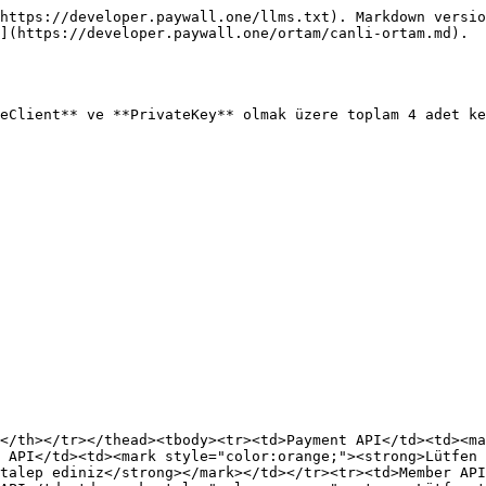
https://developer.paywall.one/llms.txt). Markdown versio
](https://developer.paywall.one/ortam/canli-ortam.md).

eClient** ve **PrivateKey** olmak üzere toplam 4 adet ke
</th></tr></thead><tbody><tr><td>Payment API</td><td><ma
 API</td><td><mark style="color:orange;"><strong>Lütfen 
talep ediniz</strong></mark></td></tr><tr><td>Member API