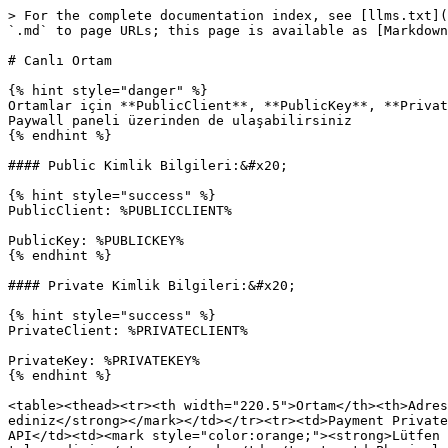
> For the complete documentation index, see [llms.txt](
`.md` to page URLs; this page is available as [Markdown
# Canlı Ortam

{% hint style="danger" %}

Ortamlar için **PublicClient**, **PublicKey**, **Privat
Paywall paneli üzerinden de ulaşabilirsiniz

{% endhint %}

#### Public Kimlik Bilgileri:&#x20;

{% hint style="success" %}

PublicClient: %PUBLICCLIENT%

PublicKey: %PUBLICKEY%

{% endhint %}

#### Private Kimlik Bilgileri:&#x20;

{% hint style="success" %}

PrivateClient: %PRIVATECLIENT%

PrivateKey: %PRIVATEKEY%

{% endhint %}

<table><thead><tr><th width="220.5">Ortam</th><th>Adres
ediniz</strong></mark></td></tr><tr><td>Payment Private
API</td><td><mark style="color:orange;"><strong>Lütfen 