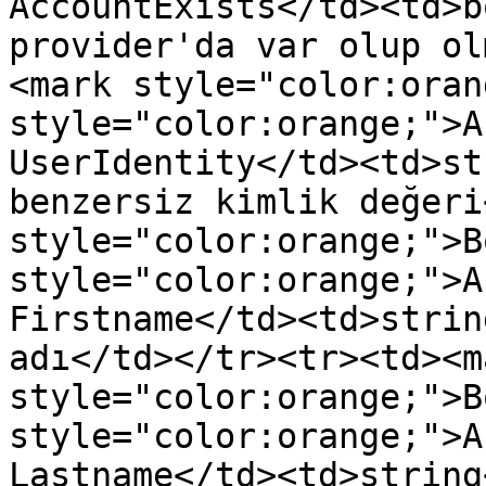
AccountExists</td><td>b
provider'da var olup ol
<mark style="color:oran
style="color:orange;">A
UserIdentity</td><td>st
benzersiz kimlik değeri
style="color:orange;">B
style="color:orange;">A
Firstname</td><td>strin
adı</td></tr><tr><td><ma
style="color:orange;">B
style="color:orange;">A
Lastname</td><td>string