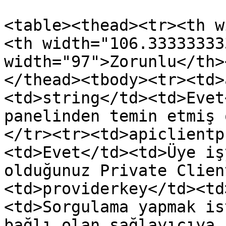
<table><thead><tr><th w
<th width="106.33333333
width="97">Zorunlu</th>
</thead><tbody><tr><td>
<td>string</td><td>Evet
panelinden temin etmiş 
</tr><tr><td>apiclientp
<td>Evet</td><td>Üye iş
olduğunuz Private Clien
<td>providerkey</td><td
<td>Sorgulama yapmak is
bağlı olan sağlayıcıya 