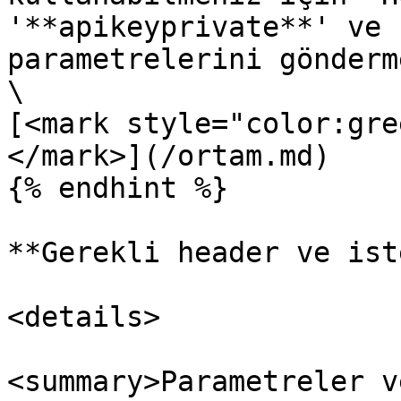
'**apikeyprivate**' ve 
parametrelerini gönderm
\

[<mark style="color:gre
</mark>](/ortam.md)

{% endhint %}

**Gerekli header ve ist
<details>

<summary>Parametreler v