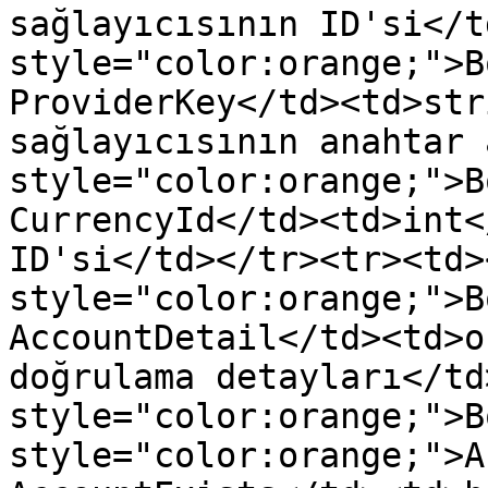
sağlayıcısının ID'si</t
style="color:orange;">B
ProviderKey</td><td>str
sağlayıcısının anahtar 
style="color:orange;">B
CurrencyId</td><td>int<
ID'si</td></tr><tr><td>
style="color:orange;">B
AccountDetail</td><td>o
doğrulama detayları</td
style="color:orange;">B
style="color:orange;">A