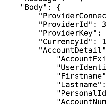
    "Body": {

        "ProviderConnectedId": 46,

        "ProviderId": 3,

        "ProviderKey": "ProviderKey",

        "CurrencyId": 1,

        "AccountDetail": {

            "AccountExists": true,

            "UserIdentity": null,

            "Firstname": "Hu***",

            "Lastname": null,

            "PersonalIdentity": "123***456",

            "AccountNumber": "*****23456"
