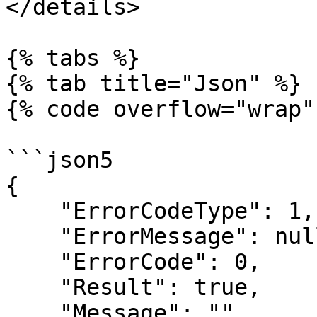
</details>

{% tabs %}

{% tab title="Json" %}

{% code overflow="wrap"
```json5

{

    "ErrorCodeType": 1,

    "ErrorMessage": null,

    "ErrorCode": 0,

    "Result": true,

    "Message": "",
