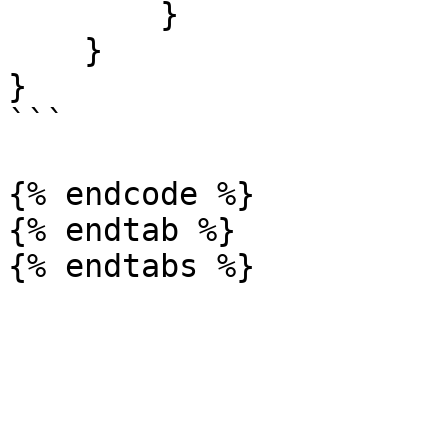
        }

    }

}

```

{% endcode %}

{% endtab %}
