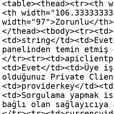
<table><thead><tr><th w
<th width="106.33333333
width="97">Zorunlu</th>
</thead><tbody><tr><td>
<td>string</td><td>Evet
panelinden temin etmiş 
</tr><tr><td>apiclientp
<td>Evet</td><td>Üye iş
olduğunuz Private Clien
<td>providerkey</td><td
<td>Sorgulama yapmak is
bağlı olan sağlayıcıya 
</tr><tr><td>currencyid