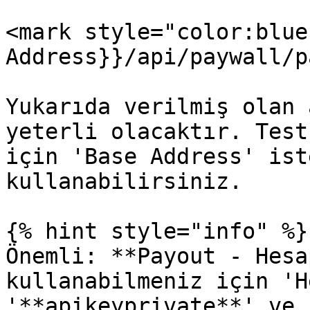
<mark style="color:blue
Address}}/api/paywall/p
Yukarıda verilmiş olan 
yeterli olacaktır. Test
için 'Base Address' ist
kullanabilirsiniz.

{% hint style="info" %}

Önemli: **Payout - Hesa
kullanabilmeniz için 'H
'**apikeyprivate**' ve 