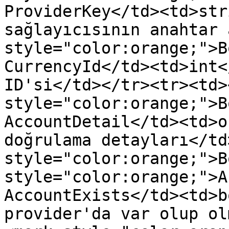
ProviderKey</td><td>str
sağlayıcısının anahtar 
style="color:orange;">B
CurrencyId</td><td>int<
ID'si</td></tr><tr><td>
style="color:orange;">B
AccountDetail</td><td>o
doğrulama detayları</td
style="color:orange;">B
style="color:orange;">A
AccountExists</td><td>b
provider'da var olup ol