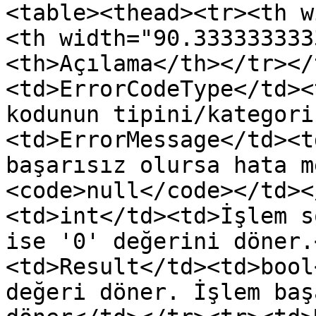
<table><thead><tr><th w
<th width="90.333333333
<th>Açılama</th></tr></
<td>ErrorCodeType</td><
kodunun tipini/kategori
<td>ErrorMessage</td><t
başarısız olursa hata m
<code>null</code></td><
<td>int</td><td>İşlem s
ise '0' değerini döner.
<td>Result</td><td>bool
değeri döner. İşlem baş