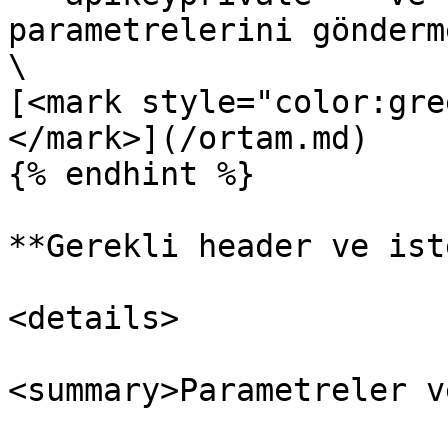
parametrelerini gönderm
\

[<mark style="color:gre
</mark>](/ortam.md)

{% endhint %}

**Gerekli header ve ist
<details>

<summary>Parametreler v