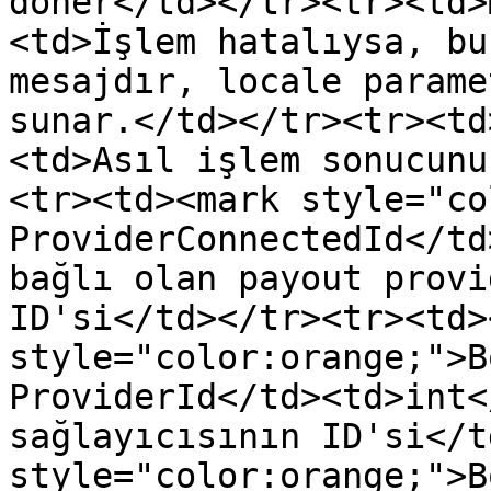
döner</td></tr><tr><td>
<td>İşlem hatalıysa, bu
mesajdır, locale parame
sunar.</td></tr><tr><td
<td>Asıl işlem sonucunu
<tr><td><mark style="co
ProviderConnectedId</td
bağlı olan payout provi
ID'si</td></tr><tr><td>
style="color:orange;">B
ProviderId</td><td>int<
sağlayıcısının ID'si</t
style="color:orange;">B