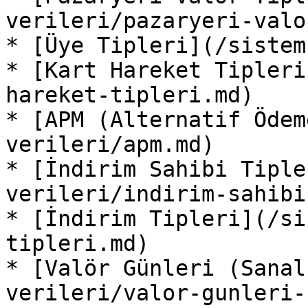
verileri/pazaryeri-valo
* [Üye Tipleri](/sistem
* [Kart Hareket Tipleri
hareket-tipleri.md)

* [APM (Alternatif Ödem
verileri/apm.md)

* [İndirim Sahibi Tiple
verileri/indirim-sahibi
* [İndirim Tipleri](/si
tipleri.md)

* [Valör Günleri (Sanal
verileri/valor-gunleri-