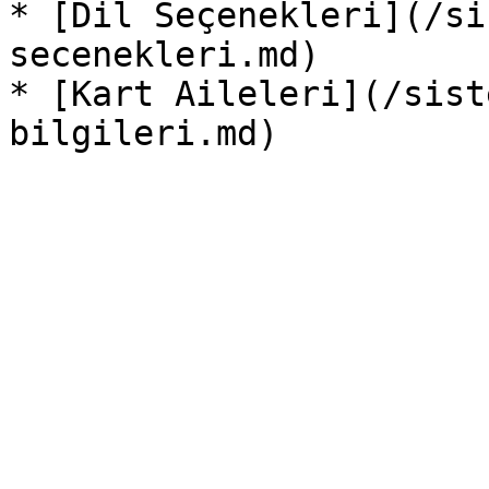
* [Dil Seçenekleri](/si
secenekleri.md)

* [Kart Aileleri](/sist