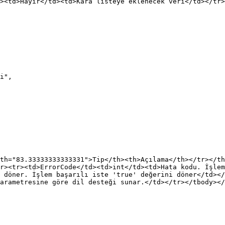
><td>Hayır</td><td>Kara listeye eklenecek veri</td></tr>
th="83.33333333333331">Tip</th><th>Açılama</th></tr></th
r><tr><td>ErrorCode</td><td>int</td><td>Hata kodu. İşlem
 döner. İşlem başarılı iste 'true' değerini döner</td></
arametresine göre dil desteği sunar.</td></tr></tbody></