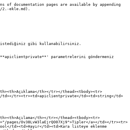
ns of documentation pages are available by appending 
/2.-ekle.md).

istediğiniz gibi kullanabilirsiniz.

**apiclientprivate**' parametrelerini göndermeniz 
th><th>Açıklama</th></tr></thead><tbody><tr>
/td></tr><tr><td>apiclientprivate</td><td>string</td>
th><th>Açılama</th></tr></thead><tbody><tr>
="/pages/Ov38LvW3laEjrQO07Xj9">Tipler</a></td></tr><tr>
ool</td><td>Hayır</td><td>Kara listeye eklenme 