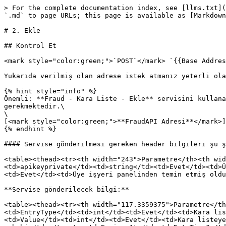
> For the complete documentation index, see [llms.txt](
`.md` to page URLs; this page is available as [Markdown
# 2. Ekle

## Kontrol Et

<mark style="color:green;">`POST`</mark> `{{Base Addres
Yukarıda verilmiş olan adrese istek atmanız yeterli ola
{% hint style="info" %}

Önemli: **Fraud - Kara Liste - Ekle** servisini kullana
gerekmektedir.\

\

[<mark style="color:green;">**FraudAPI Adresi**</mark>]
{% endhint %}

#### Servise gönderilmesi gereken header bilgileri şu ş
<table><thead><tr><th width="243">Parametre</th><th wid
<td>apikeyprivate</td><td>string</td><td>Evet</td><td>Ü
<td>Evet</td><td>Üye işyeri panelinden temin etmiş oldu
**Servise gönderilecek bilgi:**

<table><thead><tr><th width="117.3359375">Parametre</th
<td>EntryType</td><td>int</td><td>Evet</td><td>Kara lis
<td>Value</td><td>int</td><td>Evet</td><td>Kara listeye