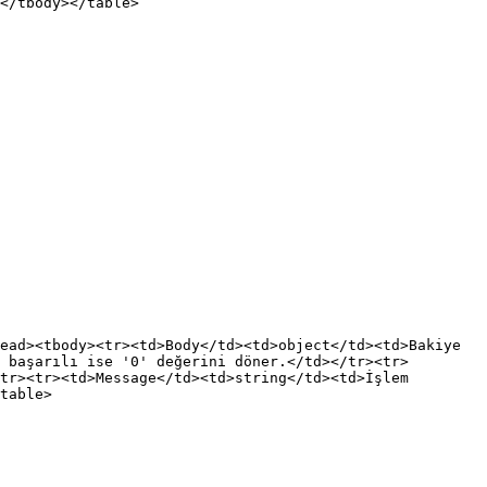
</tbody></table>

ead><tbody><tr><td>Body</td><td>object</td><td>Bakiye 
 başarılı ise '0' değerini döner.</td></tr><tr>
tr><tr><td>Message</td><td>string</td><td>İşlem 
table>
