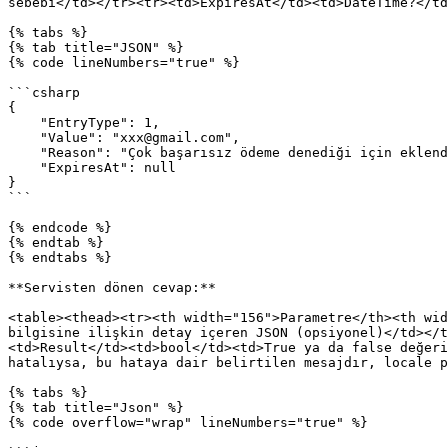
sebebi</td></tr><tr><td>ExpiresAt</td><td>DateTime?</td
{% tabs %}

{% tab title="JSON" %}

{% code lineNumbers="true" %}

```csharp

{

    "EntryType": 1,

    "Value": "xxx@gmail.com",

    "Reason": "Çok başarısız ödeme denediği için eklendi",

    "ExpiresAt": null

}

```

{% endcode %}

{% endtab %}

{% endtabs %}

**Servisten dönen cevap:**

<table><thead><tr><th width="156">Parametre</th><th wid
bilgisine ilişkin detay içeren JSON (opsiyonel)</td></t
<td>Result</td><td>bool</td><td>True ya da false değeri
hatalıysa, bu hataya dair belirtilen mesajdır, locale p
{% tabs %}

{% tab title="Json" %}

{% code overflow="wrap" lineNumbers="true" %}
