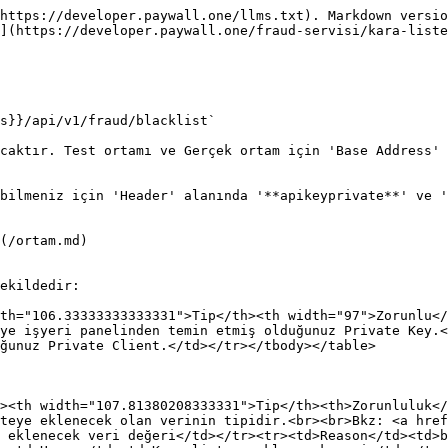
https://developer.paywall.one/llms.txt). Markdown versio
](https://developer.paywall.one/fraud-servisi/kara-liste
s}}/api/v1/fraud/blacklist`

caktır. Test ortamı ve Gerçek ortam için 'Base Address' 
bilmeniz için 'Header' alanında '**apikeyprivate**' ve '
(/ortam.md)

ekildedir:

th="106.33333333333331">Tip</th><th width="97">Zorunlu</
ye işyeri panelinden temin etmiş olduğunuz Private Key.<
ğunuz Private Client.</td></tr></tbody></table>

><th width="107.81380208333331">Tip</th><th>Zorunluluk</
teye eklenecek olan verinin tipidir.<br><br>Bkz: <a href
 eklenecek veri değeri</td></tr><tr><td>Reason</td><td>b