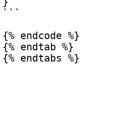
}

```

{% endcode %}

{% endtab %}
