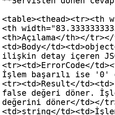
**Servisten dönen cevap:
<table><thead><tr><th w
<th width="83.333333333
<th>Açılama</th></tr></
<td>Body</td><td>object
ilişkin detay içeren JS
<tr><td>ErrorCode</td><
İşlem başarılı ise '0' 
<tr><td>Result</td><td>
false değeri döner. İşl
değerini döner</td></tr
<td>string</td><td>İşle