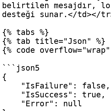
belirtilen mesajdır, lo
desteği sunar.</td></tr
{% tabs %}

{% tab title="Json" %}

{% code overflow="wrap"
```json5

{

    "IsFailure": false,

    "IsSuccess": true,

    "Error": null
