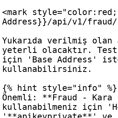
<mark style="color:red;
Address}}/api/v1/fraud/
Yukarıda verilmiş olan 
yeterli olacaktır. Test
için 'Base Address' ist
kullanabilirsiniz.

{% hint style="info" %}

Önemli: **Fraud - Kara 
kullanabilmeniz için 'H
'**apikeyprivate**' ve 