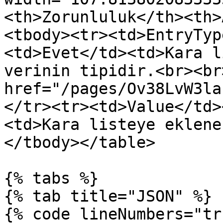
<th>Zorunluluk</th><th>
<tbody><tr><td>EntryTyp
<td>Evet</td><td>Kara l
verinin tipidir.<br><br
href="/pages/Ov38LvW3la
</tr><tr><td>Value</td>
<td>Kara listeye eklene
</tbody></table>

{% tabs %}

{% tab title="JSON" %}

{% code lineNumbers="tr