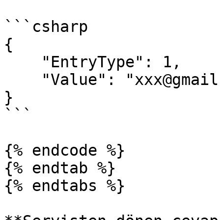
```csharp

{

    "EntryType": 1,

    "Value": "xxx@gmail.com"

}

```

{% endcode %}

{% endtab %}

{% endtabs %}
