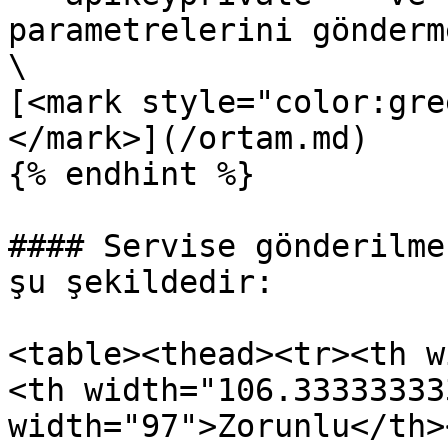
parametrelerini gönderm
\

[<mark style="color:gre
</mark>](/ortam.md)

{% endhint %}

#### Servise gönderilme
şu şekildedir:

<table><thead><tr><th w
<th width="106.33333333
width="97">Zorunlu</th>