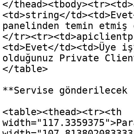
</thead><tbody><tr><td>
<td>string</td><td>Evet
panelinden temin etmiş 
</tr><tr><td>apiclientp
<td>Evet</td><td>Üye iş
olduğunuz Private Clien
</table>

**Servise gönderilecek 
<table><thead><tr><th 
width="117.3359375">Par
width="107.813802083333